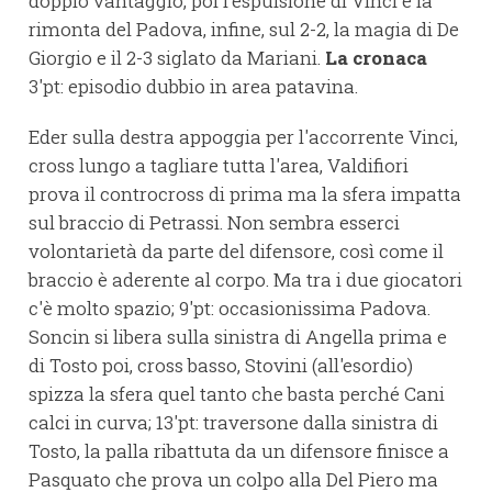
doppio vantaggio, poi l'espulsione di Vinci e la
rimonta del Padova, infine, sul 2-2, la magia di De
Giorgio e il 2-3 siglato da Mariani.
La cronaca
3'pt: episodio dubbio in area patavina.
Eder sulla destra appoggia per l'accorrente Vinci,
cross lungo a tagliare tutta l'area, Valdifiori
prova il controcross di prima ma la sfera impatta
sul braccio di Petrassi. Non sembra esserci
volontarietà da parte del difensore, così come il
braccio è aderente al corpo. Ma tra i due giocatori
c'è molto spazio; 9'pt: occasionissima Padova.
Soncin si libera sulla sinistra di Angella prima e
di Tosto poi, cross basso, Stovini (all'esordio)
spizza la sfera quel tanto che basta perché Cani
calci in curva; 13'pt: traversone dalla sinistra di
Tosto, la palla ribattuta da un difensore finisce a
Pasquato che prova un colpo alla Del Piero ma