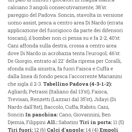
calciano 3 angoli consecutivamente; 38'st:
pareggio del Padova. Soncin, stavolta in versione
uomo assist, pesca a centro area Di Nardo (errata
applicazione del fuorigioco da parte dei difensori
toscani), il bomber non ci pensa su e fa 2-2; 40'st:
Cani affonda sulla destra, crossa a centro area
dove Di Nardo in acrobazia tenta l'eurogol; 46'st:
De Giorgio, entrato al 22' della ripresa per Coralli,
sfonda sulla sinistra, fa fuori Faisca e Cuffa e
dalla linea di fondo pesca l'accorrente Marianini
che sigla il 2-3.
Tabellino Padova (4-3-1-2):
Agliardi; Petrassi (Italiano dal 13'st), Faisca,
Trevisan, Renzetti (Lazzari dal 35'st); Jidayi (Di
Nardo dall'8st), Baccolo, Cuffa; Rabito; Cani,
Soncin
In panchina:
Cano, Giovannini, Ben
Djemia, Filippini
All.:
Sabatini
Tiri in porta:
11 (5)
Tiri fuori:
12 (6)
Calci d'angolo:
14 (4)
Empoli