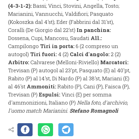
(4-3-1-2):
Bassi; Vinci, Stovini, Angella, Tosto;
Marianini, Vannucchi, Valdifiori; Pasquato
(Kokoszka dal 4'st); Eder (Fabbrini dal 31'st),
Coralli (De Giorgio dal 22'st)
In panchina:
Dossena, Cupi, Mancosu, Saudati
All.:
Campilongo
Tiri in porta:
6 (2 compreso un
autogol)
Tiri fuori:
4 (2)
Calci d'angolo:
2 (2)
Arbitro:
Calvarese (Melloni-Riviello)
Marcatori:
Trevisan (P) autogol al 23'pt, Pasquato (E) al 40'pt,
Rabito (P) al 14'st, Di Nardo (P) al 38'st, Mariani (E)
al 46'st
Ammoniti:
Rabito (P), Cani (P), Faisca (P),
Trevisan (P)
Espulsi:
Vinci (E) per somma
d'ammonizioni, Italiano (P)
Nella foto, d'archivio,
l'uomo match Marianini.
Stefano Romagnoli