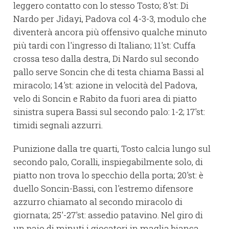
leggero contatto con lo stesso Tosto; 8'st: Di
Nardo per Jidayi, Padova col 4-3-3, modulo che
diventerà ancora più offensivo qualche minuto
più tardi con l'ingresso di Italiano; 11'st: Cuffa
crossa teso dalla destra, Di Nardo sul secondo
pallo serve Soncin che di testa chiama Bassi al
miracolo; 14'st: azione in velocità del Padova,
velo di Soncin e Rabito da fuori area di piatto
sinistra supera Bassi sul secondo palo: 1-2; 17'st:
timidi segnali azzurri.
Punizione dalla tre quarti, Tosto calcia lungo sul
secondo palo, Coralli, inspiegabilmente solo, di
piatto non trova lo specchio della porta; 20'st: è
duello Soncin-Bassi, con l'estremo difensore
azzurro chiamato al secondo miracolo di
giornata; 25'-27'st: assedio patavino. Nel giro di
un paio di minuti i giocatori in maglia bianca