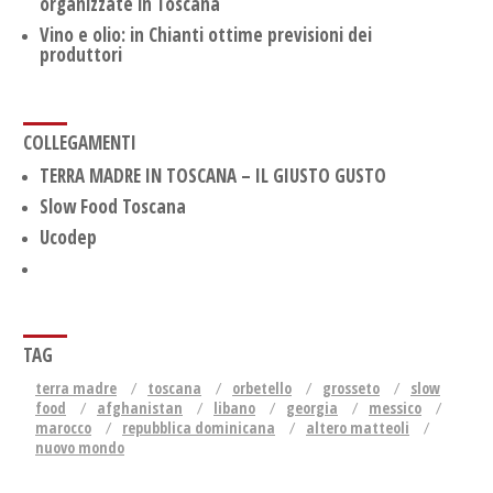
organizzate in Toscana
Vino e olio: in Chianti ottime previsioni dei
produttori
COLLEGAMENTI
TERRA MADRE IN TOSCANA – IL GIUSTO GUSTO
Slow Food Toscana
Ucodep
TAG
terra madre
toscana
orbetello
grosseto
slow
food
afghanistan
libano
georgia
messico
marocco
repubblica dominicana
altero matteoli
nuovo mondo