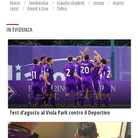
kleist
lombardia
claude chabrol
stress
mario
rossi
david e lisa
fobia
IN EVIDENZA
Test d’agosto al Viola Park contro il Deportivo