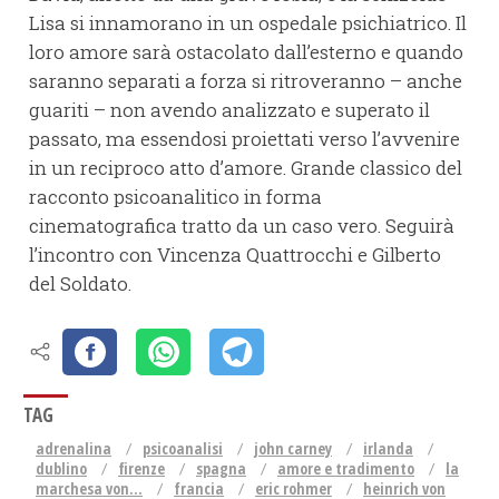
Lisa si innamorano in un ospedale psichiatrico. Il
loro amore sarà ostacolato dall’esterno e quando
saranno separati a forza si ritroveranno – anche
guariti – non avendo analizzato e superato il
passato, ma essendosi proiettati verso l’avvenire
in un reciproco atto d’amore. Grande classico del
racconto psicoanalitico in forma
cinematografica tratto da un caso vero. Seguirà
l’incontro con Vincenza Quattrocchi e Gilberto
del Soldato.
TAG
adrenalina
psicoanalisi
john carney
irlanda
dublino
firenze
spagna
amore e tradimento
la
marchesa von...
francia
eric rohmer
heinrich von