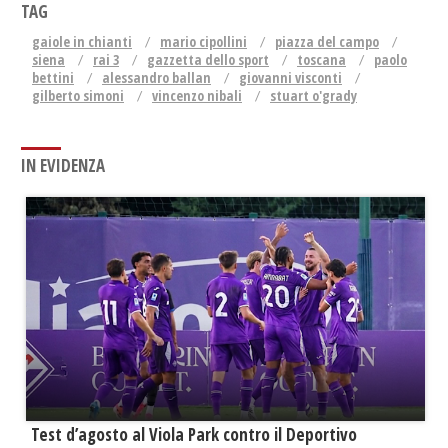
TAG
gaiole in chianti
mario cipollini
piazza del campo
siena
rai 3
gazzetta dello sport
toscana
paolo
bettini
alessandro ballan
giovanni visconti
gilberto simoni
vincenzo nibali
stuart o'grady
IN EVIDENZA
Test d’agosto al Viola Park contro il Deportivo