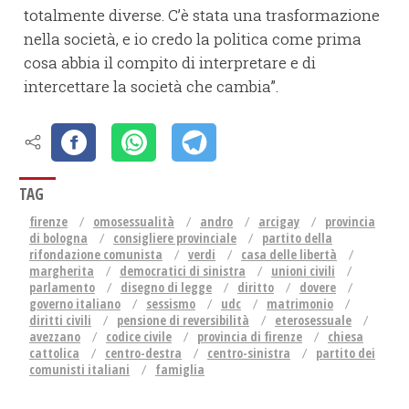
totalmente diverse. C’è stata una trasformazione
nella società, e io credo la politica come prima
cosa abbia il compito di interpretare e di
intercettare la società che cambia”.
TAG
firenze
omosessualità
andro
arcigay
provincia
di bologna
consigliere provinciale
partito della
rifondazione comunista
verdi
casa delle libertà
margherita
democratici di sinistra
unioni civili
parlamento
disegno di legge
diritto
dovere
governo italiano
sessismo
udc
matrimonio
diritti civili
pensione di reversibilità
eterosessuale
avezzano
codice civile
provincia di firenze
chiesa
cattolica
centro-destra
centro-sinistra
partito dei
comunisti italiani
famiglia