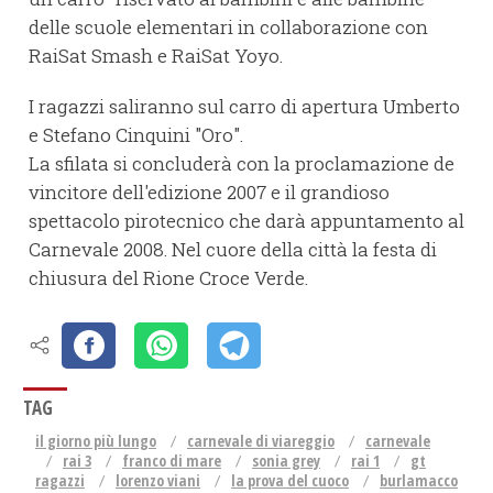
delle scuole elementari in collaborazione con
RaiSat Smash e RaiSat Yoyo.
I ragazzi saliranno sul carro di apertura Umberto
e Stefano Cinquini "Oro".
La sfilata si concluderà con la proclamazione de
vincitore dell'edizione 2007 e il grandioso
spettacolo pirotecnico che darà appuntamento al
Carnevale 2008. Nel cuore della città la festa di
chiusura del Rione Croce Verde.
TAG
il giorno più lungo
carnevale di viareggio
carnevale
rai 3
franco di mare
sonia grey
rai 1
gt
ragazzi
lorenzo viani
la prova del cuoco
burlamacco