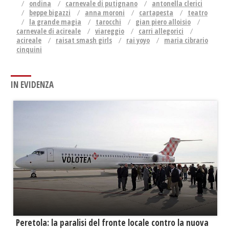
ondina
carnevale di putignano
antonella clerici
beppe bigazzi
anna moroni
cartapesta
teatro
la grande magia
tarocchi
gian piero alloisio
carnevale di acireale
viareggio
carri allegorici
acireale
raisat smash girls
rai yoyo
maria cibrario
cinquini
IN EVIDENZA
Peretola: la paralisi del fronte locale contro la nuova