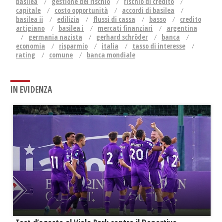
basilea
gestione del rischio
rischio di credito
capitale
costo opportunità
accordi di basilea
basilea ii
edilizia
flussi di cassa
basso
credito
artigiano
basilea i
mercati finanziari
argentina
germania nazista
gerhard schröder
banca
economia
risparmio
italia
tasso di interesse
rating
comune
banca mondiale
IN EVIDENZA