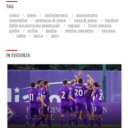
TAG
italia
siena
confesercenti
assoturismo
sommelier
provincia di siena
terre di siena
riordino
delle circoscrizioni provinciali
regioni
friuli-venezia
giulia
sicilia
puglia
emilia-romagna
toscana
tokyo
lucca
euro
IN EVIDENZA