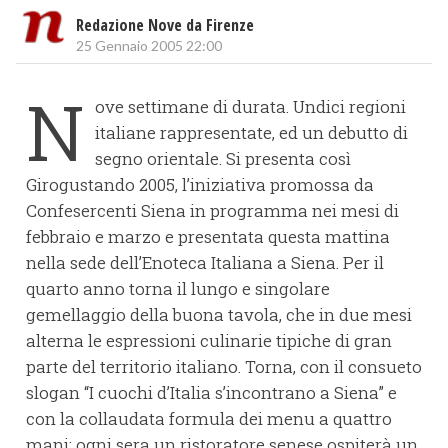
Redazione Nove da Firenze
25 Gennaio 2005 22:00
N
ove settimane di durata. Undici regioni
italiane rappresentate, ed un debutto di
segno orientale. Si presenta così
Girogustando 2005, l’iniziativa promossa da
Confesercenti Siena in programma nei mesi di
febbraio e marzo e presentata questa mattina
nella sede dell’Enoteca Italiana a Siena. Per il
quarto anno torna il lungo e singolare
gemellaggio della buona tavola, che in due mesi
alterna le espressioni culinarie tipiche di gran
parte del territorio italiano. Torna, con il consueto
slogan “I cuochi d’Italia s’incontrano a Siena” e
con la collaudata formula dei menu a quattro
mani: ogni sera un ristoratore senese ospiterà un