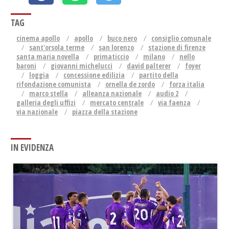
TAG
cinema apollo
apollo
buco nero
consiglio comunale
sant'orsola terme
san lorenzo
stazione di firenze
santa maria novella
primaticcio
milano
nello
baroni
giovanni michelucci
david palterer
foyer
loggia
concessione edilizia
partito della
rifondazione comunista
ornella de zordo
forza italia
marco stella
alleanza nazionale
audio 2
galleria degli uffizi
mercato centrale
via faenza
via nazionale
piazza della stazione
IN EVIDENZA