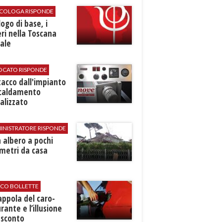
SICOLOGA RISPONDE
logo di base, i
ri nella Toscana
ale
VOCATO RISPONDE
stacco dall'impianto
scaldamento
alizzato
INISTRATORE RISPONDE
 albero a pochi
metri da casa
ICO BOLLETTE
rappola del caro-
rante e l’illusione
 sconto