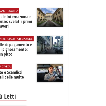
A ANTIQUARIA
ale Internazionale
renze: svelati i primi
avori
MMERCIALISTA RISPONDE
elle di pagamento e
di pignoramento:
n picco
A CIVICA
ze e Scandicci
ali delle multe
iù Letti