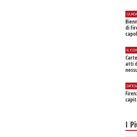
GUID
Bienn
di Fi
capol
IL CO
Cart
atti 
nessu
DIFES
Firen
capit
I P