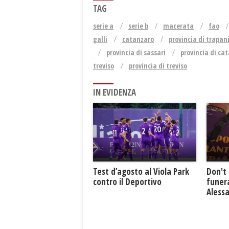
TAG
serie a
serie b
macerata
fao
galli
catanzaro
provincia di trapan
provincia di sassari
provincia di ca
treviso
provincia di treviso
IN EVIDENZA
Test d’agosto al Viola Park
Don't 
contro il Deportivo
funera
Aless