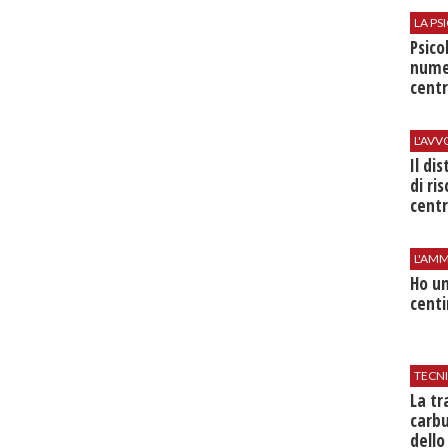
LA P
Psico
nume
centr
L'AV
Il di
di ri
centr
L'AMM
Ho un
centi
TECN
​La t
carbu
dello