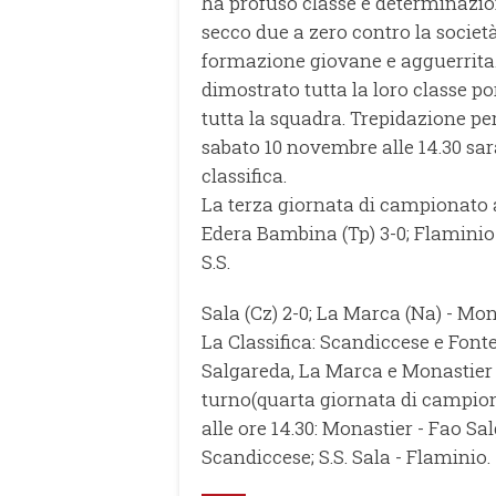
ha profuso classe e determinazio
secco due a zero contro la societ
formazione giovane e agguerrita. I
dimostrato tutta la loro classe p
tutta la squadra. Trepidazione per
sabato 10 novembre alle 14.30 sar
classifica.
La terza giornata di campionato a
Edera Bambina (Tp) 3-0; Flaminio 
S.S.
Sala (Cz) 2-0; La Marca (Na) - Mona
La Classifica: Scandiccese e Fonte
Salgareda, La Marca e Monastier 
turno(quarta giornata di campion
alle ore 14.30: Monastier - Fao S
Scandiccese; S.S. Sala - Flaminio.