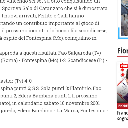
ne vincendo sei set su otto conquistando un
à Sportiva Sala di Catanzaro che si è dimostrata
 nuovi arrivati, Ferlito e Galli hanno
ortando un contributo importante al gioco di
 il prossimo incontro: la bocciofila scandiccese,
à ospite del Fontespina (Mc), coinquilino in
Fio
pproda a questi risultati: Fao Salgareda (Tv) -
(Roma) - Fontespina (Mc) 1-2; Scandiccese (Fi) -
stier (Tv) 4-0.
spina punti 6; S.S. Sala punti 3; Flaminio, Fao
punti 2; Edera Bambina punti 1. Il prossimo
ato), in calendario sabato 10 novembre 2001
FIOR
algareda; Edera Bambina - La Marca; Fontespina -
Franc
sogna