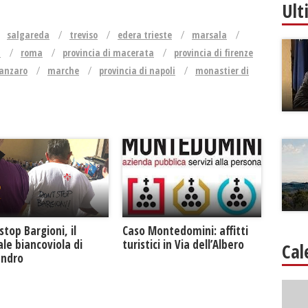
Ult
salgareda
treviso
edera trieste
marsala
i
roma
provincia di macerata
provincia di firenze
tanzaro
marche
provincia di napoli
monastier di
Caso Montedomini: affitti
stop Bargioni, il
turistici in Via dell’Albero
le biancoviola di
Cal
andro