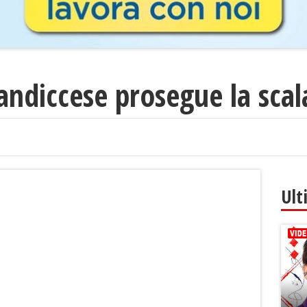
candiccese prosegue la scal
Ult