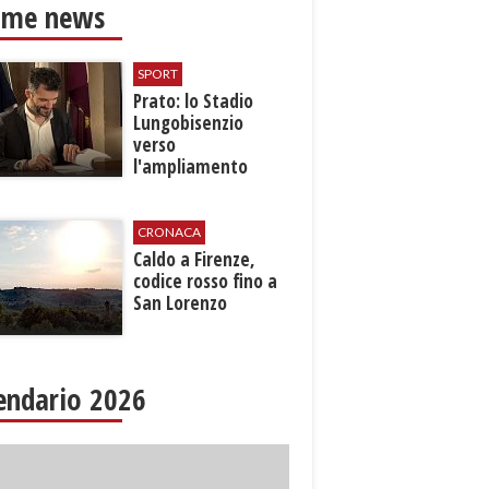
ime news
SPORT
Prato: lo Stadio
Lungobisenzio
verso
l'ampliamento
CRONACA
Caldo a Firenze,
codice rosso fino a
San Lorenzo
endario 2026