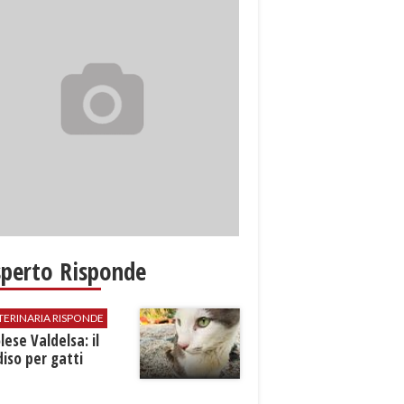
sperto Risponde
TERINARIA RISPONDE
ese Valdelsa: il
iso per gatti