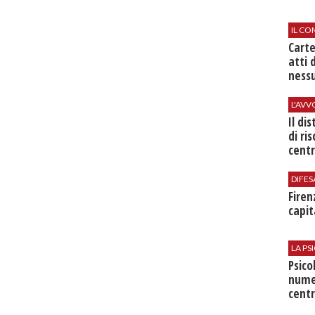
IL CO
Cart
atti 
nessu
L'AV
Il di
di ri
centr
DIFES
Firen
capit
LA P
Psico
nume
centr