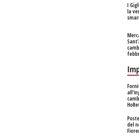
I Gig
la ve
smarr
Merc
Sant
cambi
febb
Imp
Forni
all'i
camb
HoRe
Poste
del 
Fiore