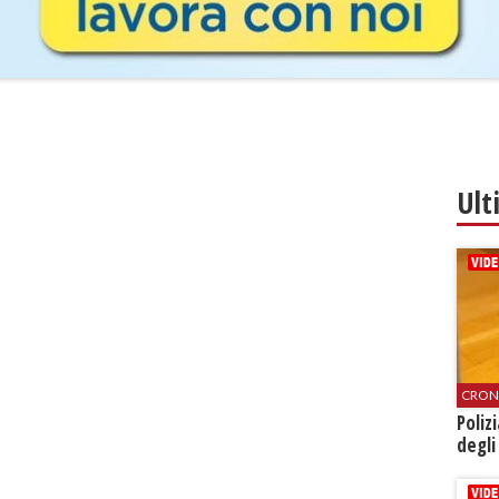
Ult
CRON
Poliz
degli