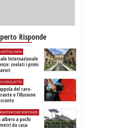
sperto Risponde
A ANTIQUARIA
ale Internazionale
renze: svelati i primi
avori
ICO BOLLETTE
rappola del caro-
rante e l’illusione
 sconto
INISTRATORE RISPONDE
 albero a pochi
metri da casa