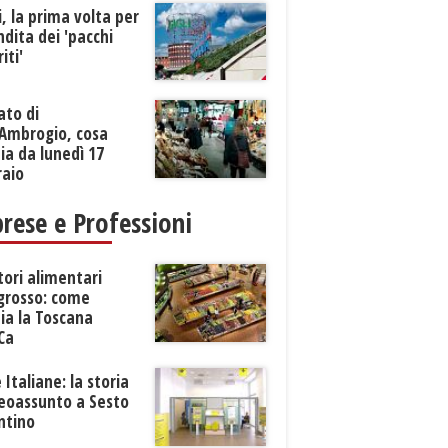
li, la prima volta per
ndita dei 'pacchi
iti'
ato di
’Ambrogio, cosa
a da lunedì 17
raio
rese e Professioni
tori alimentari
ngrosso: come
ia la Toscana
Ca
 Italiane: la storia
neoassunto a Sesto
ntino