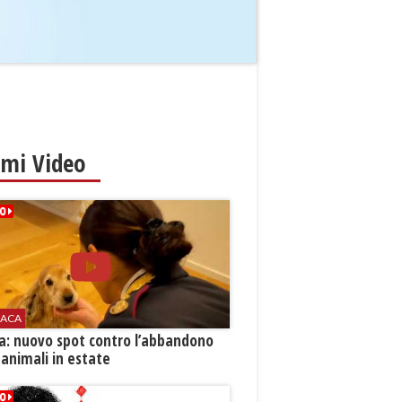
imi Video
ACA
ia: nuovo spot contro l’abbandono
 animali in estate