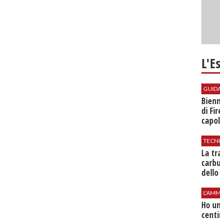
L'E
GUID
Bienn
di Fi
capol
TECN
​La t
carbu
dello
L'AMM
Ho un
centi