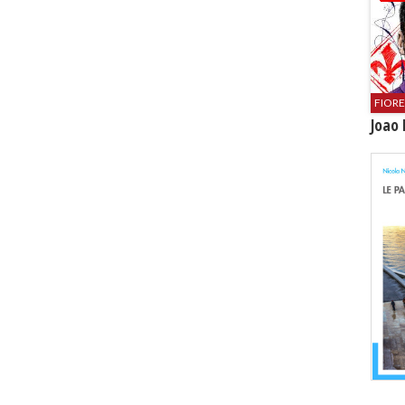
FIOR
Joao 