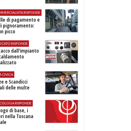
MMERCIALISTA RISPONDE
elle di pagamento e
di pignoramento:
n picco
VOCATO RISPONDE
stacco dall'impianto
scaldamento
alizzato
A CIVICA
ze e Scandicci
ali delle multe
SICOLOGA RISPONDE
logo di base, i
ri nella Toscana
ale