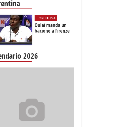
rentina
FIORENTINA
Oulaï manda un
bacione a Firenze
endario 2026