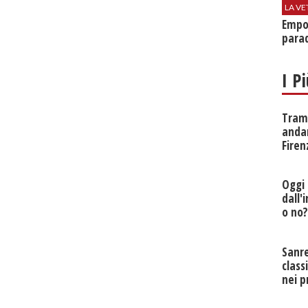
LA VE
Empol
parad
I P
Tramv
anda
Firen
Oggi 
dall'
o no
Sanr
class
nei p