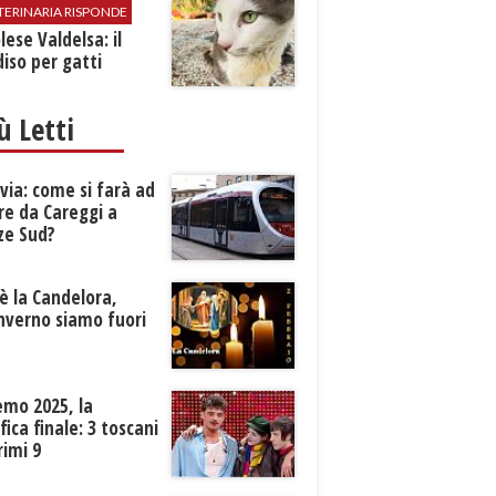
TERINARIA RISPONDE
ese Valdelsa: il
iso per gatti
iù Letti
ia: come si farà ad
re da Careggi a
ze Sud?
è la Candelora,
inverno siamo fuori
?
emo 2025, la
ifica finale: 3 toscani
rimi 9