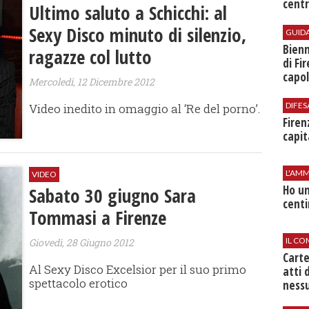
centr
Ultimo saluto a Schicchi: al
Sexy Disco minuto di silenzio,
GUID
Bienn
ragazze col lutto
di Fi
capol
Mercoledì, 12 Dicembre 2012
DIFES
Video inedito in omaggio al ‘Re del porno’.
Firen
capit
L'AMM
VIDEO
Ho un
Sabato 30 giugno Sara
centi
Tommasi a Firenze
IL CO
Giovedì, 28 Giugno 2012
Cart
Al Sexy Disco Excelsior per il suo primo
atti 
spettacolo erotico
nessu