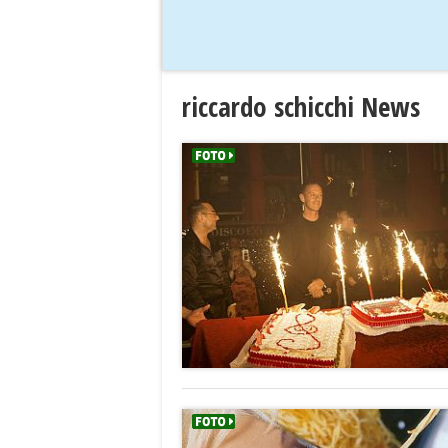
riccardo schicchi News