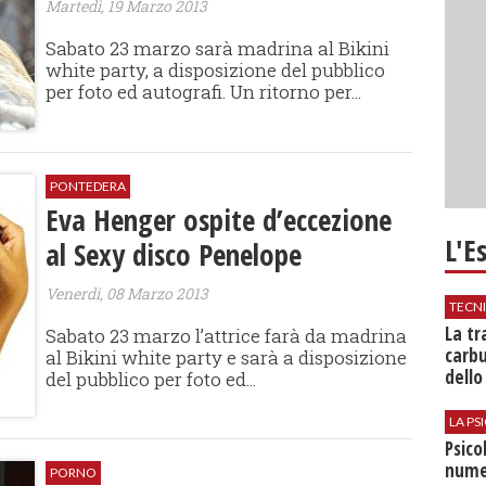
Martedì, 19 Marzo 2013
Sabato 23 marzo sarà madrina al Bikini
white party, a disposizione del pubblico
per foto ed autografi. Un ritorno per...
PONTEDERA
Eva Henger ospite d’eccezione
L'E
al Sexy disco Penelope
Venerdì, 08 Marzo 2013
TECN
​La t
Sabato 23 marzo l’attrice farà da madrina
carbu
al Bikini white party e sarà a disposizione
dello
del pubblico per foto ed...
LA P
Psico
nume
PORNO