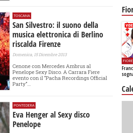
Fio
TOSCANA
San Silvestro: il suono della
musica elettronica di Berlino
riscalda Firenze
Domenica, 15 Dicembre 2013
FIOR
Cenone con Mercedes Ambrus al
Franc
Penelope Sexy Disco. A Carrara Fiere
sogna
evento con il “Pacha Recordings Official
Party”....
Cal
PONTEDERA
Eva Henger al Sexy disco
Penelope