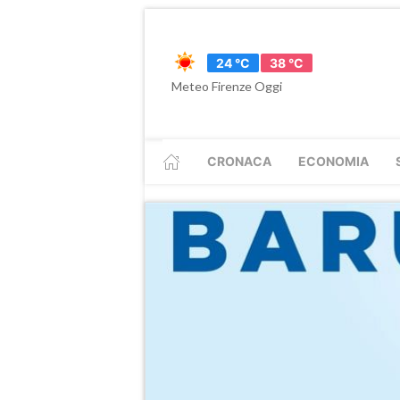
24 °C
38 °C
Meteo Firenze Oggi
CRONACA
ECONOMIA