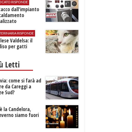
VOCATO RISPONDE
stacco dall'impianto
scaldamento
alizzato
TERINARIA RISPONDE
ese Valdelsa: il
iso per gatti
iù Letti
ia: come si farà ad
re da Careggi a
ze Sud?
è la Candelora,
inverno siamo fuori
?