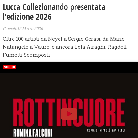
Lucca Collezionando presentata
l'edizione 2026
Giovedì, 12 Marzo 2026
Oltre 100 artisti da Neyef a Sergio Gerasi, da Mario
Natangelo a Vauro, e ancora Lola Airaghi, Ragdoll-
Fumetti Scomposti