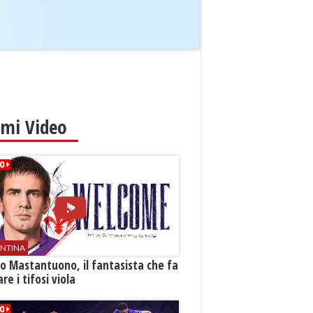
imi Video
ENTINA
o Mastantuono, il fantasista che fa
re i tifosi viola