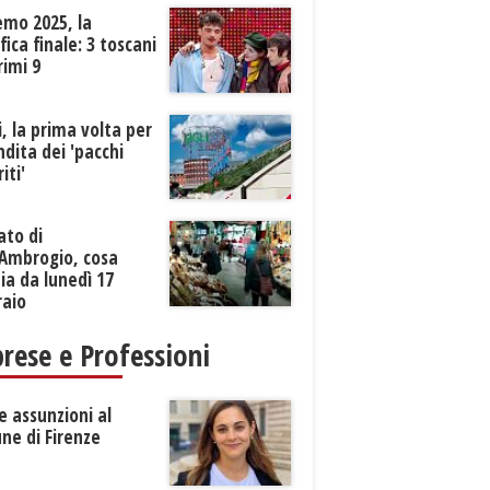
emo 2025, la
ifica finale: 3 toscani
rimi 9
li, la prima volta per
ndita dei 'pacchi
iti'
ato di
’Ambrogio, cosa
a da lunedì 17
raio
rese e Professioni
 assunzioni al
ne di Firenze