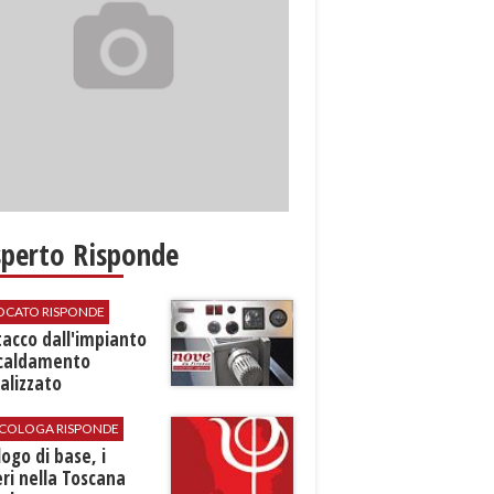
sperto Risponde
VOCATO RISPONDE
stacco dall'impianto
scaldamento
alizzato
SICOLOGA RISPONDE
logo di base, i
ri nella Toscana