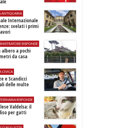
ale
A ANTIQUARIA
ale Internazionale
renze: svelati i primi
avori
INISTRATORE RISPONDE
 albero a pochi
metri da casa
A CIVICA
ze e Scandicci
ali delle multe
TERINARIA RISPONDE
ese Valdelsa: il
iso per gatti
ICO BOLLETTE