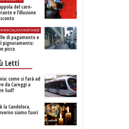
rappola del caro-
rante e l’illusione
 sconto
MMERCIALISTA RISPONDE
elle di pagamento e
di pignoramento:
n picco
iù Letti
ia: come si farà ad
re da Careggi a
ze Sud?
è la Candelora,
inverno siamo fuori
?