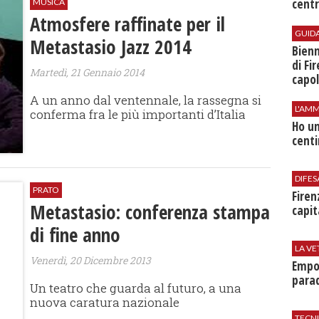
centr
MUSICA
Atmosfere raffinate per il
GUID
Metastasio Jazz 2014
Bienn
di Fi
Martedì, 21 Gennaio 2014
capol
A un anno dal ventennale, la rassegna si
L'AMM
conferma fra le più importanti d’Italia
Ho un
centi
DIFES
PRATO
Firen
Metastasio: conferenza stampa
capit
di fine anno
LA VE
Venerdì, 20 Dicembre 2013
Empol
parad
Un teatro che guarda al futuro, a una
nuova caratura nazionale
TECN