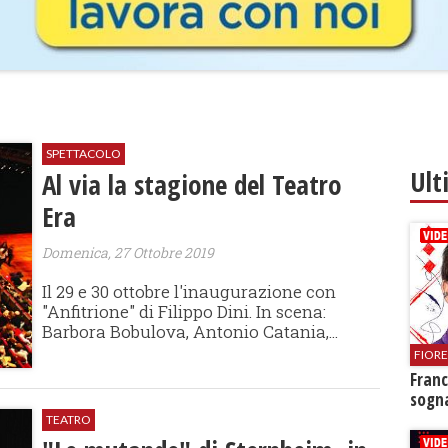
SPETTACOLO
Ult
Al via la stagione del Teatro
Era
Domenica, 27 Ottobre 2019
Il 29 e 30 ottobre l'inaugurazione con
"Anfitrione" di Filippo Dini. In scena:
Barbora Bobulova, Antonio Catania,...
FIOR
Franc
sogna
TEATRO