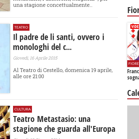
una stagione concettualmente...
Fio
TEATRO
Il padre de li santi, ovvero i
monologhi del c...
Giovedì, 16 Aprile 2015
FIOR
Al Teatro di Cestello, domenica 19 aprile,
Franc
alle ore 21:00
sogna
Cal
CULTURA
Teatro Metastasio: una
stagione che guarda all'Europa