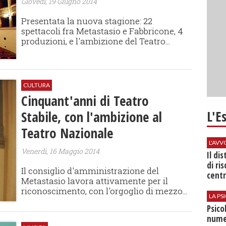
Giovedì, 19 Giugno 2014
Presentata la nuova stagione: 22
spettacoli fra Metastasio e Fabbricone, 4
produzioni, e l'ambizione del Teatro...
CULTURA
Cinquant'anni di Teatro
L'E
Stabile, con l'ambizione al
Teatro Nazionale
L'AV
Venerdì, 16 Maggio 2014
Il di
di ri
Il consiglio d'amministrazione del
centr
Metastasio lavora attivamente per il
riconoscimento, con l'orgoglio di mezzo...
LA P
Psico
nume