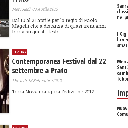
Sanr
Mercoledì, 03 Aprile 2013
class
nei p
Dal 10 al 21 aprile per la regia di Paolo
Magelli che a distanza di quasi trent’anni
torna su questo testo...
I Gig
la ve
smarr
TEATRO
Contemporanea Festival dal 22
Merc
Sant
settembre a Prato
cambi
febb
Martedì, 18 Settembre 2012
Imp
Terra Nova inaugura l'edizione 2012
Nuove
Comu