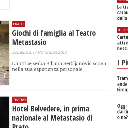
​La t
carbu
dello
PRATO
Giochi di famiglia al Teatro
IL CO
Cart
Metastasio
atti 
nessu
Domenica, 17 Novembre 2013
I P
L’autrice serba Biljana Serbljanovic scava
nella sua esperienza personale
Tramv
anda
Firen
TEATRO
Oggi 
Hotel Belvedere, in prima
dall'
nazionale al Metastasio di
o no
Prato