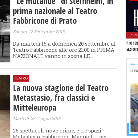
"Le mutande" di Sternheim, in
prima nazionale al Teatro
Fabbricone di Prato
Sabato, 12 Settembre 2015
FIOR
Fiore
Da martedì 15 a domenica 20 settembre al
azion
Teatro Fabbricone alle ore 21.00 in PRIMA
NAZIONALE vanno in scena LE...
TEATRO
La nuova stagione del Teatro
Metastasio, fra classici e
Mitteleuropa
Martedì, 23 Giugno 2015
26 spettacoli, nove prime, e tre spazi -
Metastasio, Fabbricone, Magnolfi -, per