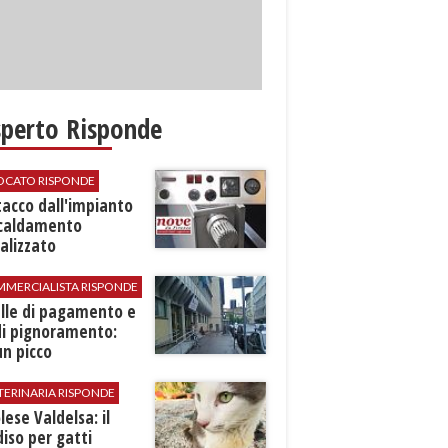
sperto Risponde
VOCATO RISPONDE
stacco dall'impianto
scaldamento
alizzato
MMERCIALISTA RISPONDE
elle di pagamento e
di pignoramento:
n picco
TERINARIA RISPONDE
ese Valdelsa: il
iso per gatti