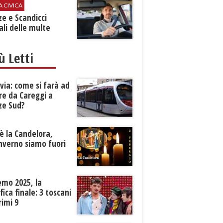
A CIVICA
ze e Scandicci
ali delle multe
iù Letti
ia: come si farà ad
re da Careggi a
ze Sud?
è la Candelora,
inverno siamo fuori
?
emo 2025, la
ifica finale: 3 toscani
rimi 9