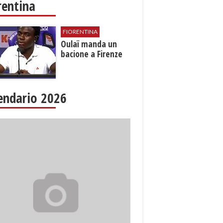
rentina
FIORENTINA
Oulaï manda un
bacione a Firenze
endario 2026