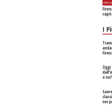
DIFES
Firen
capit
I P
Tramv
anda
Firen
Oggi 
dall'
o no
Sanr
class
nei p