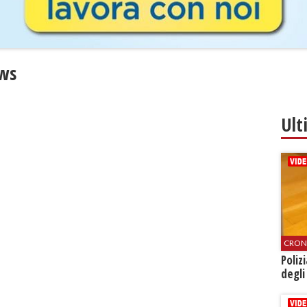
ews
Ult
CRON
Poliz
degli