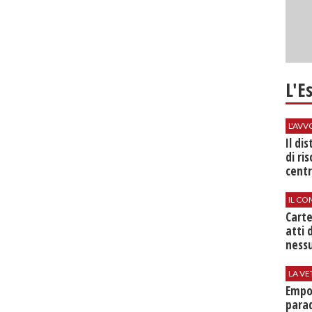
L'E
L'AV
Il di
di ri
centr
IL CO
Cart
atti 
nessu
LA VE
Empol
parad