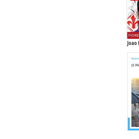
FIOR
Joao 