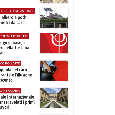
INISTRATORE RISPONDE
 albero a pochi
metri da casa
SICOLOGA RISPONDE
logo di base, i
ri nella Toscana
ale
ICO BOLLETTE
rappola del caro-
rante e l’illusione
 sconto
A ANTIQUARIA
ale Internazionale
renze: svelati i primi
avori