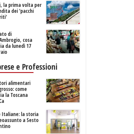
li, la prima volta per
ndita dei 'pacchi
iti'
ato di
’Ambrogio, cosa
a da lunedì 17
raio
rese e Professioni
tori alimentari
ngrosso: come
ia la Toscana
Ca
 Italiane: la storia
neoassunto a Sesto
ntino