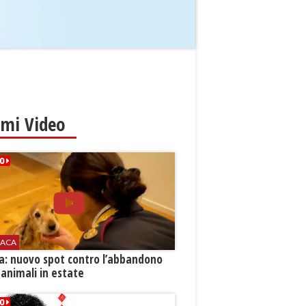
imi Video
ACA
ia: nuovo spot contro l’abbandono
 animali in estate