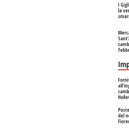
I Gig
la ve
smarr
Merc
Sant
cambi
febb
Imp
Forni
all'i
camb
HoRe
Poste
del 
Fiore