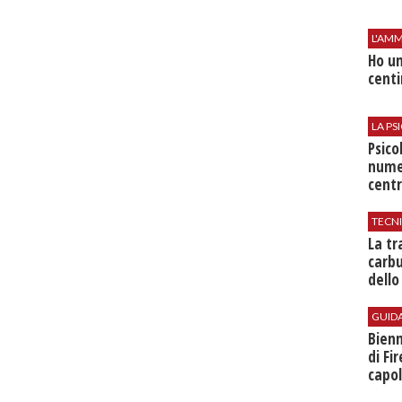
L'AMM
Ho un
centi
LA P
Psico
nume
centr
TECN
​La t
carbu
dello
GUID
Bienn
di Fi
capol