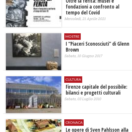
Oltre la ferita: musei e
fondazioni a confronto al
tempo del Covid
Mercoledì, 21 Aprile 2021
MOSTRE
I “Piaceri Sconosciuti” di Glenn
Brown
Sabato, 10 Giugno 2017
CULTURA
Firenze capitale del possibile:
bilanci e progetti culturali
Sabato, 03 Luglio 2010
CRONACA
Le opere di Sven Pahlsson alla