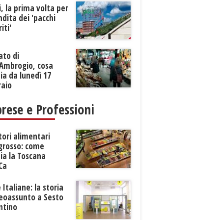
li, la prima volta per
ndita dei 'pacchi
iti'
ato di
’Ambrogio, cosa
a da lunedì 17
raio
rese e Professioni
tori alimentari
ngrosso: come
ia la Toscana
Ca
 Italiane: la storia
neoassunto a Sesto
ntino