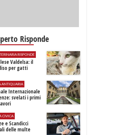
sperto Risponde
TERINARIA RISPONDE
ese Valdelsa: il
iso per gatti
A ANTIQUARIA
ale Internazionale
renze: svelati i primi
avori
A CIVICA
ze e Scandicci
ali delle multe