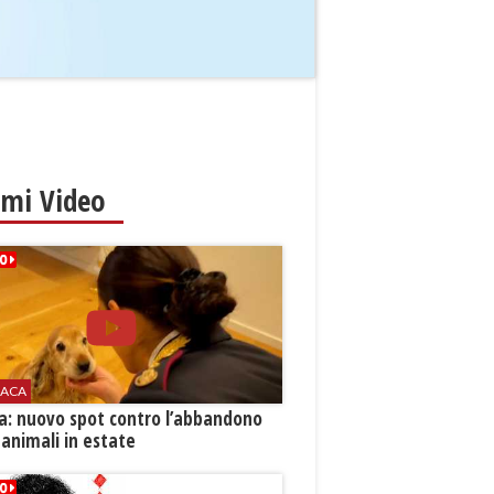
imi Video
ACA
ia: nuovo spot contro l’abbandono
 animali in estate