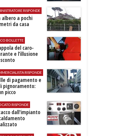
INISTRATORE RISPONDE
 albero a pochi
metri da casa
ICO BOLLETTE
rappola del caro-
rante e l’illusione
 sconto
MMERCIALISTA RISPONDE
elle di pagamento e
di pignoramento:
n picco
VOCATO RISPONDE
stacco dall'impianto
scaldamento
alizzato