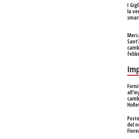
I Gig
la ve
smarr
Merc
Sant
cambi
febb
Imp
Forni
all'i
camb
HoRe
Poste
del 
Fiore