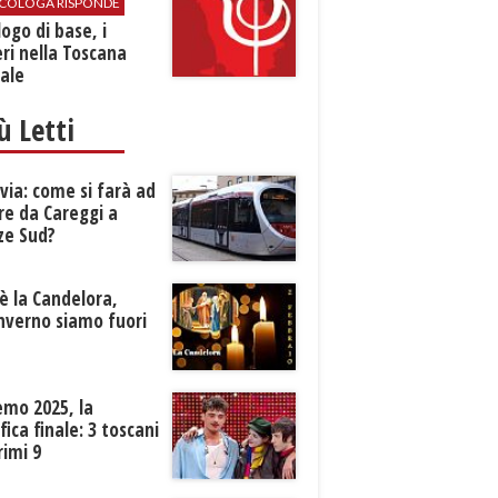
SICOLOGA RISPONDE
logo di base, i
ri nella Toscana
ale
iù Letti
ia: come si farà ad
re da Careggi a
ze Sud?
è la Candelora,
inverno siamo fuori
?
emo 2025, la
ifica finale: 3 toscani
rimi 9