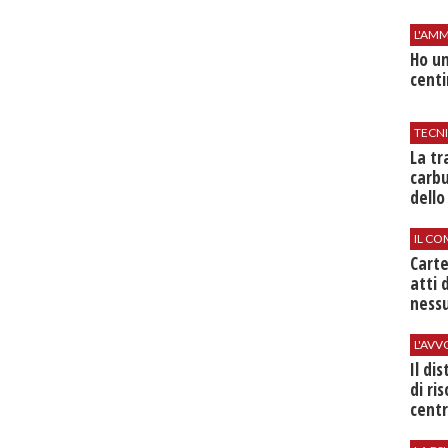
L'AMM
Ho un
centi
TECN
​La t
carbu
dello
IL CO
Cart
atti 
nessu
L'AV
Il di
di ri
centr