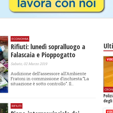
ECONOMIA
Ult
Rifiuti: lunedì sopralluogo a
Falascaia e Pioppogatto
Sabato, 02 Marzo 2019
Audizione dell’assessore all’Ambiente
Fratoni in commissione d’inchiesta:“La
situazione è sotto controllo”. Il...
CRON
Poliz
degli
RIFIUTI