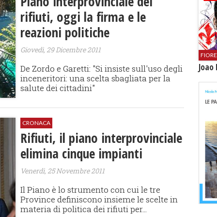
Piano interprovinciale dei
rifiuti, oggi la firma e le
reazioni politiche
Giovedì, 29 Dicembre 2011
FIOR
Joao 
De Zordo e Garetti: "Si insiste sull'uso degli
inceneritori: una scelta sbagliata per la
salute dei cittadini"
CRONACA
Rifiuti, il piano interprovinciale
elimina cinque impianti
Venerdì, 25 Novembre 2011
Il Piano è lo strumento con cui le tre
Province definiscono insieme le scelte in
materia di politica dei rifiuti per...