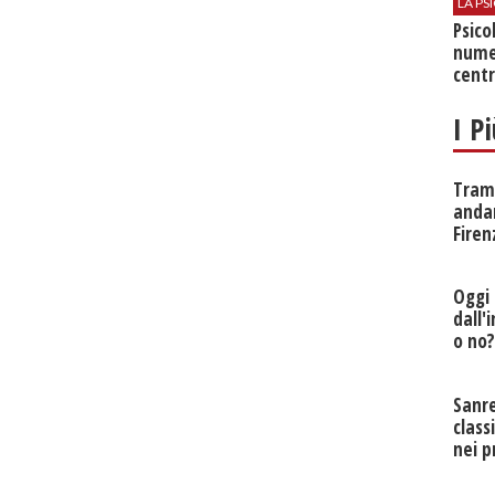
LA P
Psico
nume
centr
I P
Tramv
anda
Firen
Oggi 
dall'
o no
Sanr
class
nei p