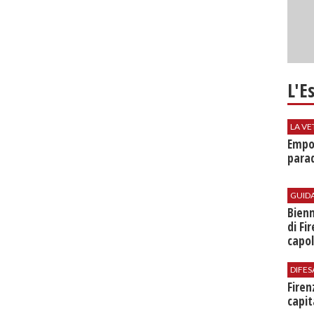
L'E
LA VE
Empol
parad
GUID
Bienn
di Fi
capol
DIFES
Firen
capit