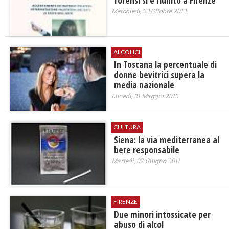
forensi si è riunito a Firenze
Mercoledì, 23 Ottobre 2013
ALCOLICI
In Toscana la percentuale di
donne bevitrici supera la
media nazionale
Lunedì, 21 Maggio 2012
CULTURA
Siena: la via mediterranea al
bere responsabile
Martedì, 07 Giugno 2011
FIRENZE
Due minori intossicate per
abuso di alcol