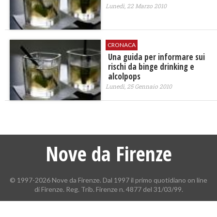
Lunedì, 22 Marzo 2010
CRONACA
Una guida per informare sui
rischi da binge drinking e
alcolpops
Lunedì, 25 Gennaio 2010
Nove da Firenze
© 1997-2026 Nove da Firenze. Dal 1997 il primo quotidiano on line
di Firenze. Reg. Trib. Firenze n. 4877 del 31/03/99.