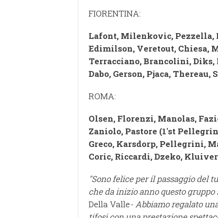
FIORENTINA:
Lafont, Milenkovic, Pezzella, H
Edimilson, Veretout, Chiesa, M
Terracciano, Brancolini, Diks,
Dabo, Gerson, Pjaca, Thereau, S
ROMA:
Olsen, Florenzi, Manolas, Fazio
Zaniolo, Pastore (1'st Pellegri
Greco, Karsdorp, Pellegrini, Ma
Coric, Riccardi, Dzeko, Kluivert
"Sono felice per il passaggio del 
che da inizio anno questo gruppo 
Della Valle
-
Abbiamo regalato una 
tifosi con una prestazione spettac