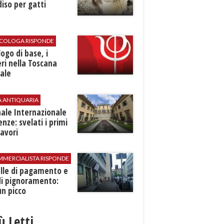
iso per gatti
SICOLOGA RISPONDE
logo di base, i
ri nella Toscana
ale
A ANTIQUARIA
ale Internazionale
renze: svelati i primi
avori
MMERCIALISTA RISPONDE
elle di pagamento e
di pignoramento:
n picco
iù Letti