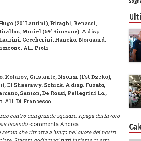
sogna
Ult
ugo (20' Laurini), Biraghi, Benassi,
irallas, Muriel (69' Simeone). A disp.
 Laurini, Ceccherini, Hancko, Norgaard,
imeone. All. Pioli
, Kolarov, Cristante, Nzonzi (1'st Dzeko),
ni), El Shaarawy, Schick. A disp. Fuzato,
rcano, Santon, De Rossi, Pellegrini Lo.,
. All. Di Francesco.
turno contro una grande squadra, ripaga del lavoro
sta facendo -
commenta Andrea
Cal
serata che rimarrà a lungo nel cuore dei nostri
olare.
Stasera godiamoci tutti insieme questa