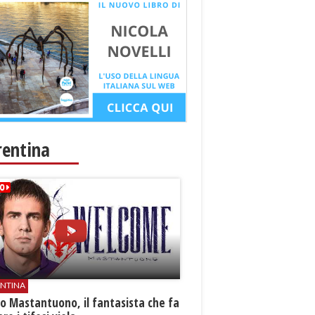
rentina
ENTINA
o Mastantuono, il fantasista che fa