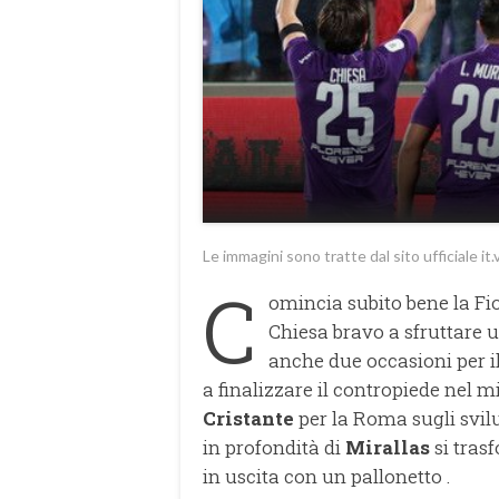
Le immagini sono tratte dal sito ufficiale it
C
omincia subito bene la Fi
Chiesa bravo a sfruttare u
anche due occasioni per 
a finalizzare il contropiede nel m
Cristante
per la Roma sugli svil
in profondità di
Mirallas
si tras
in uscita con un pallonetto .