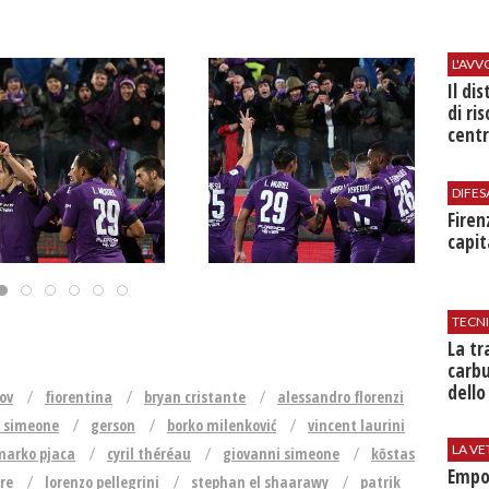
L'AV
Il di
di ri
centr
DIFES
Firen
capit
TECN
​La t
carbu
dello
ov
fiorentina
bryan cristante
alessandro florenzi
 simeone
gerson
borko milenković
vincent laurini
LA VE
marko pjaca
cyril théréau
giovanni simeone
kōstas
Empol
ore
lorenzo pellegrini
stephan el shaarawy
patrik