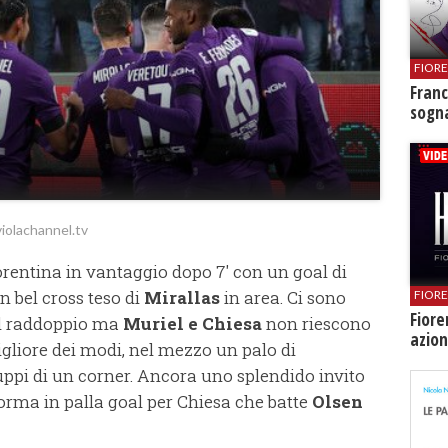
FIOR
Franc
sogna
.violachannel.tv
orentina in vantaggio dopo 7' con un goal di
n bel cross teso di
Mirallas
in area. Ci sono
FIOR
Fiore
il raddoppio ma
Muriel e Chiesa
non riescono
azion
igliore dei modi, nel mezzo un palo di
uppi di un corner. Ancora uno splendido invito
forma in palla goal per Chiesa che batte
Olsen