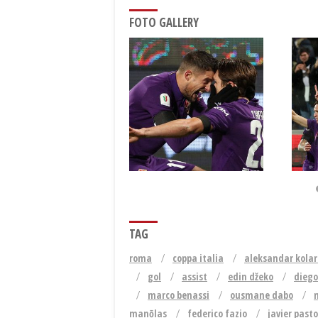
FOTO GALLERY
TAG
roma
coppa italia
aleksandar kolar
gol
assist
edin džeko
diego
marco benassi
ousmane dabo
manōlas
federico fazio
javier past