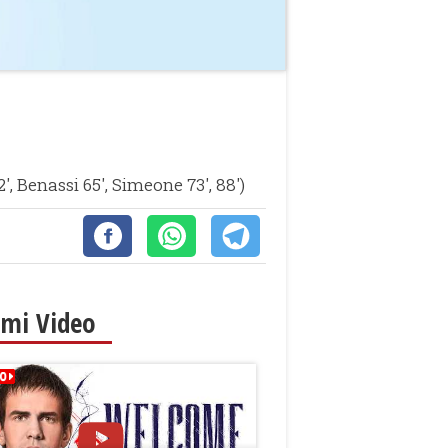
2', Benassi 65', Simeone 73', 88')
imi Video