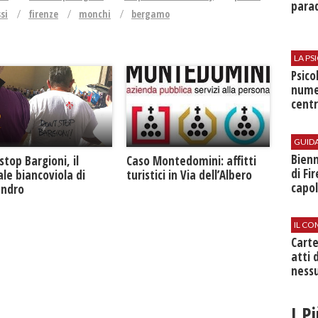
parad
si
firenze
monchi
bergamo
LA P
Psico
nume
centr
GUID
Bienn
Caso Montedomini: affitti
stop Bargioni, il
di Fi
turistici in Via dell’Albero
le biancoviola di
capol
andro
IL CO
Cart
atti 
nessu
I P