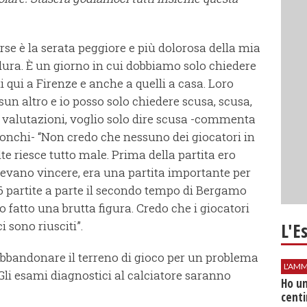
rse è la serata peggiore e più dolorosa della mia
 dura. È un giorno in cui dobbiamo solo chiedere
uti qui a Firenze e anche a quelli a casa. Loro
n altro e io posso solo chiedere scusa, scusa,
re valutazioni, voglio solo dire scusa -commenta
 Monchi- “Non credo che nessuno dei giocatori in
e riesce tutto male. Prima della partita ero
olevano vincere, era una partita importante per
5-6 partite a parte il secondo tempo di Bergamo
fatto una brutta figura. Credo che i giocatori
 sono riusciti”.
L'E
abbandonare il terreno di gioco per un problema
L'AMM
 Gli esami diagnostici al calciatore saranno
Ho un
centi