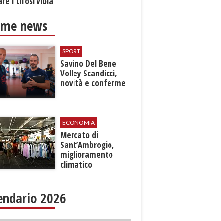
re i tifosi viola
ime news
SPORT
Savino Del Bene
Volley Scandicci,
novità e conferme
ECONOMIA
Mercato di
Sant’Ambrogio,
miglioramento
climatico
endario 2026