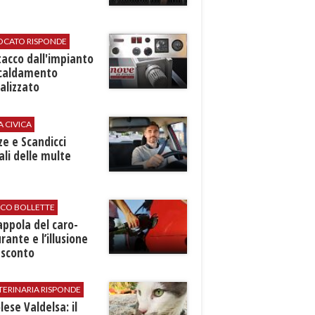
VOCATO RISPONDE
stacco dall'impianto
scaldamento
alizzato
A CIVICA
ze e Scandicci
ali delle multe
ICO BOLLETTE
rappola del caro-
rante e l’illusione
 sconto
TERINARIA RISPONDE
ese Valdelsa: il