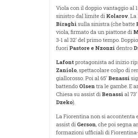
Viola con il doppio vantaggio al 
sinistro dal limite di
Kolarov
. La
Biraghi
sulla sinistra (che batte
viola, firmato da un piattone di
M
3-1 al 32' del primo tempo. Doppi
fuori
Pastore e Nzonzi
dentro
D
Lafont
protagonista ad inizio rip
Zaniolo
, spettacolare colpo di ren
giallorosso. Poi al 65'
Benassi
sig
battendo
Olsen
tra le gambe. E ar
Chiesa su assist di
Benassi
al 73'
Dzeko
).
La Fiorentina non si accontenta 
assist di
Gerson
, che poi segna an
formazioni ufficiali di Fiorentin