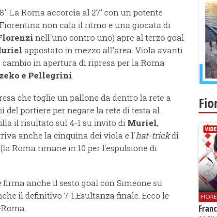
18'. La Roma accorcia al 27' con un potente
 Fiorentina non cala il ritmo e una giocata di
Florenzi
nell'uno contro uno) apre al terzo goal
uriel
appostato in mezzo all'area. Viola avanti
o cambio in apertura di ripresa per la Roma
zeko e Pellegrini
.
resa che toglie un pallone da dentro la rete a
Fio
i del portiere per negare la rete di testa al
illa il risultato sul 4-1 su invito di
Muriel
,
riva anche la cinquina dei viola e l'
hat-trick
di
 (la Roma rimane in 10 per l'espulsione di
e firma anche il sesto goal con Simeone su
che il definitivo 7-1.Esultanza finale. Ecco le
FIOR
a-Roma.
Franc