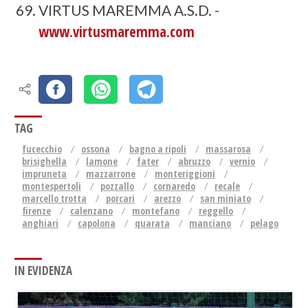
VIRTUS MAREMMA A.S.D. -
www.virtusmaremma.com
TAG
fucecchio
ossona
bagno a ripoli
massarosa
brisighella
lamone
fater
abruzzo
vernio
impruneta
mazzarrone
monteriggioni
montespertoli
pozzallo
cornaredo
recale
marcello trotta
porcari
arezzo
san miniato
firenze
calenzano
montefano
reggello
anghiari
capolona
quarata
manciano
pelago
IN EVIDENZA