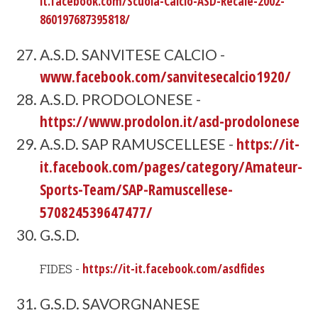
it.facebook.com/Scuola-Calcio-ASD-Recale-2002-
860197687395818/
A.S.D. SANVITESE CALCIO -
www.facebook.com/sanvitesecalcio1920/
A.S.D. PRODOLONESE -
https://www.prodolon.it/asd-prodolonese
https://it-
A.S.D. SAP RAMUSCELLESE -
it.facebook.com/pages/category/Amateur-
Sports-Team/SAP-Ramuscellese-
570824539647477/
G.S.D.
FIDES -
https://it-it.facebook.com/asdfides
G.S.D. SAVORGNANESE