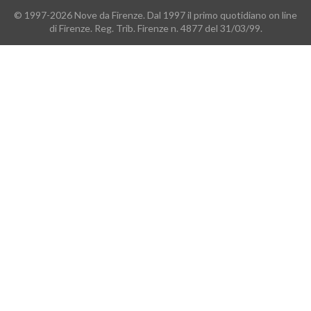
© 1997-2026 Nove da Firenze. Dal 1997 il primo quotidiano on line
di Firenze. Reg. Trib. Firenze n. 4877 del 31/03/99.