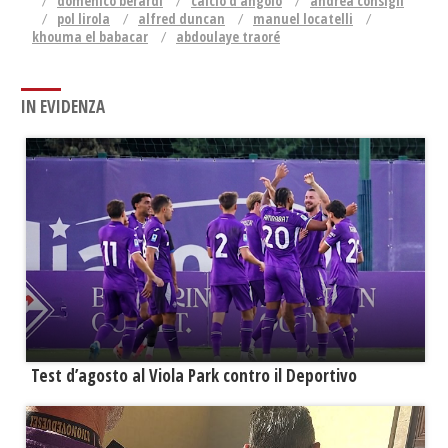
domenico berardi
calcio d'angolo
andrea consigli
pol lirola
alfred duncan
manuel locatelli
khouma el babacar
abdoulaye traoré
IN EVIDENZA
Test d’agosto al Viola Park contro il Deportivo