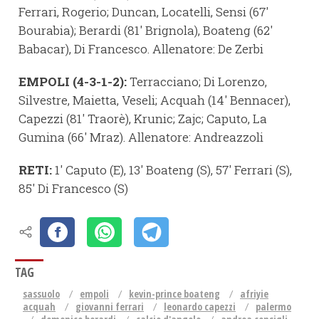
Ferrari, Rogerio; Duncan, Locatelli, Sensi (67′
Bourabia); Berardi (81′ Brignola), Boateng (62′
Babacar), Di Francesco. Allenatore: De Zerbi
EMPOLI (4-3-1-2):
Terracciano; Di Lorenzo,
Silvestre, Maietta, Veseli; Acquah (14′ Bennacer),
Capezzi (81′ Traorè), Krunic; Zajc; Caputo, La
Gumina (66′ Mraz). Allenatore: Andreazzoli
RETI:
1′ Caputo (E), 13′ Boateng (S), 57′ Ferrari (S),
85′ Di Francesco (S)
TAG
sassuolo
empoli
kevin-prince boateng
afriyie
acquah
giovanni ferrari
leonardo capezzi
palermo