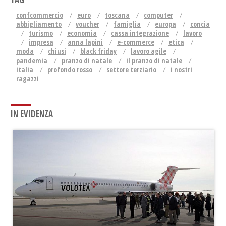
confcommercio
euro
toscana
computer
abbigliamento
voucher
famiglia
europa
concia
turismo
economia
cassa integrazione
lavoro
impresa
anna lapini
e-commerce
etica
moda
chiusi
black friday
lavoro agile
pandemia
pranzo di natale
il pranzo di natale
italia
profondo rosso
settore terziario
i nostri
ragazzi
IN EVIDENZA