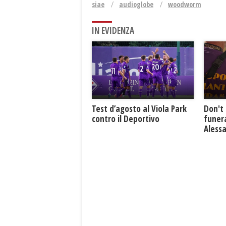
siae
audioglobe
woodworm
IN EVIDENZA
Test d’agosto al Viola Park
Don't 
contro il Deportivo
funera
Aless