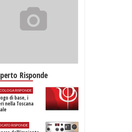
sperto Risponde
SICOLOGA RISPONDE
logo di base, i
ri nella Toscana
ale
VOCATO RISPONDE