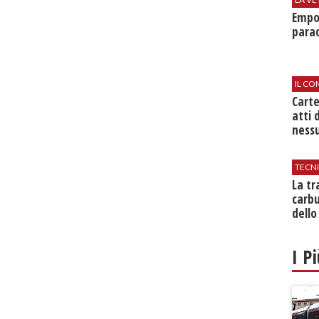
Empol
parad
IL CO
Cart
atti 
nessu
TECN
​La t
carbu
dello
I P