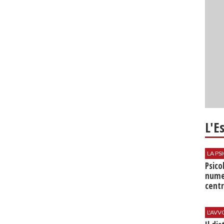
L'E
LA P
Psico
nume
centr
L'AV