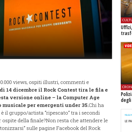
CULT
Uffiz
trasf
0.000 views, ospiti illustri, commenti e
CRON
ì 14 dicembre il Rock Contest tira le fila e
Poliz
questa versione online – la Computer Age
degli
so musicale per emergenti under 35.
Chi ha
è il gruppo/artista “ripescato” tra i secondi
per ospite della finale?Non resta che attendere le
intonizzarsi” sulle pagine Facebook del Rock