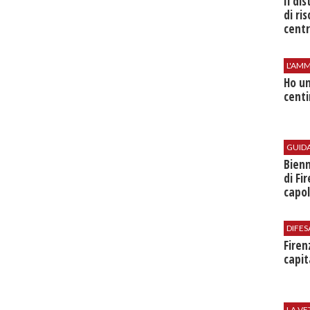
Il di
di ri
centr
L'AMM
Ho un
centi
GUID
Bienn
di Fi
capol
DIFES
Firen
capit
LA VE