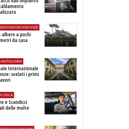
stacco dall'impianto
scaldamento
alizzato
INISTRATORE RISPONDE
 albero a pochi
metri da casa
A ANTIQUARIA
ale Internazionale
renze: svelati i primi
avori
A CIVICA
ze e Scandicci
ali delle multe
TERINARIA RISPONDE