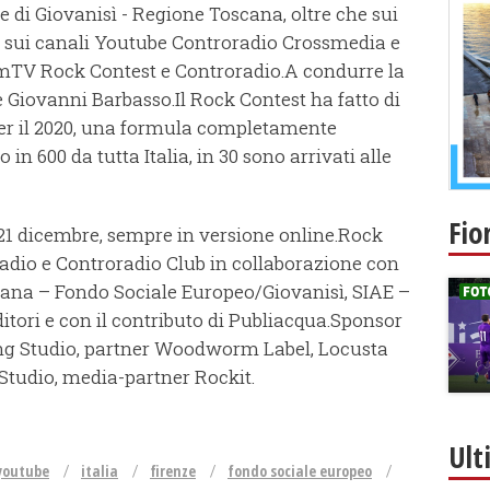
 e di Giovanisì - Regione Toscana, oltre che sui
, sui canali Youtube Controradio Crossmedia e
ramTV Rock Contest e Controradio.A condurre la
 Giovanni Barbasso.Il Rock Contest ha fatto di
per il 2020, una formula completamente
in 600 da tutta Italia, in 30 sono arrivati alle
Fio
 21 dicembre, sempre in versione online.Rock
adio e Controradio Club in collaborazione con
ana – Fondo Sociale Europeo/Giovanisì, SIAE –
ditori e con il contributo di Publiacqua.Sponsor
ng Studio, partner Woodworm Label, Locusta
Studio, media-partner Rockit.
Ult
youtube
italia
firenze
fondo sociale europeo