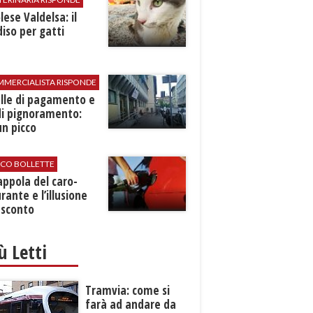
ese Valdelsa: il
iso per gatti
MMERCIALISTA RISPONDE
elle di pagamento e
di pignoramento:
n picco
ICO BOLLETTE
rappola del caro-
rante e l’illusione
 sconto
iù Letti
Tramvia: come si
farà ad andare da