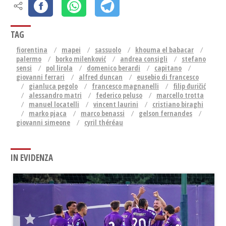
TAG
fiorentina
mapei
sassuolo
khouma el babacar
palermo
borko milenković
andrea consigli
stefano
sensi
pol lirola
domenico berardi
capitano
giovanni ferrari
alfred duncan
eusebio di francesco
gianluca pegolo
francesco magnanelli
filip đuričić
alessandro matri
federico peluso
marcello trotta
manuel locatelli
vincent laurini
cristiano biraghi
marko pjaca
marco benassi
gelson fernandes
giovanni simeone
cyril théréau
IN EVIDENZA