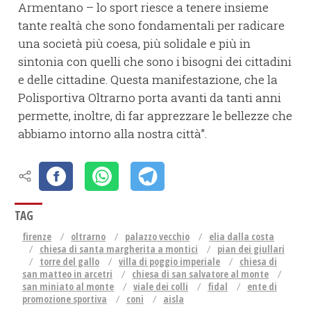
Armentano – lo sport riesce a tenere insieme
tante realtà che sono fondamentali per radicare
una società più coesa, più solidale e più in
sintonia con quelli che sono i bisogni dei cittadini
e delle cittadine. Questa manifestazione, che la
Polisportiva Oltrarno porta avanti da tanti anni
permette, inoltre, di far apprezzare le bellezze che
abbiamo intorno alla nostra città”.
TAG
firenze
oltrarno
palazzo vecchio
elia dalla costa
chiesa di santa margherita a montici
pian dei giullari
torre del gallo
villa di poggio imperiale
chiesa di
san matteo in arcetri
chiesa di san salvatore al monte
san miniato al monte
viale dei colli
fidal
ente di
promozione sportiva
coni
aisla