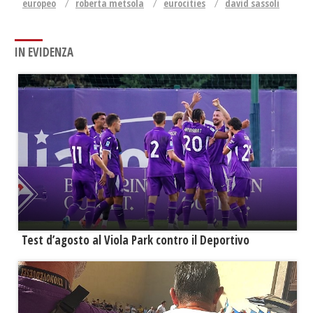
europeo
roberta metsola
eurocities
david sassoli
IN EVIDENZA
Test d’agosto al Viola Park contro il Deportivo