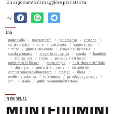
un argomento di maggiore persistenza.
TAG
pane e olio
montevarchi
parlamento
toscana
centro-destra
euro
psicologia
bagno a ripoli
firenze
giunta comunale
scuola dell'infanzia
scuola primaria
progetto educativo
scuola
bambini
educazione
italia
psicologia del lavoro
università di firenze
psicoterapia
nutrizione artificiale
chirurgia
università di siena
disturbi del
comportamento alimentare
master
dieta
medicina estetica
infermiera
psicologia generale
coni
siena
pubblica amministrazione
IN EVIDENZA