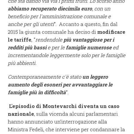
che sta dando via via i primi frutti. Lo scorso anno
abbiamo recuperato diecimila euro
, con un
beneficio per l'amministrazione comunale e
anche per gli utenti
”. Accanto a questo, fin dal
2015 la giunta comunale ha deciso di
modificare
le tariffe
, "
rendendole
più vantaggiose per i
redditi più bassi
e per le
famiglie numerose
ed
incrementandole leggermente solo per le famiglie
più abbienti.
Contemporaneamente c'è stato
un leggero
aumento degli esoneri per avvantaggiare le
famiglie più in difficoltà
”.
L'episodio di Montevarchi diventa un caso
nazionale
, sulla vicenda alcuni parlamentari
hanno annunciato un’interrogazione alla
Ministra Fedeli, che interviene per condannare la