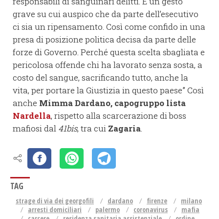
responsabili di sanguinari delitti. È un gesto
grave su cui auspico che da parte dell’esecutivo
ci sia un ripensamento. Così come confido in una
presa di posizione politica decisa da parte delle
forze di Governo. Perché questa scelta sbagliata e
pericolosa offende chi ha lavorato senza sosta, a
costo del sangue, sacrificando tutto, anche la
vita, per portare la Giustizia in questo paese” Così
anche
Mimma Dardano, capogruppo lista
Nardella
, rispetto alla scarcerazione di boss
mafiosi dal
41bis
, tra cui
Zagaria
.
TAG
strage di via dei georgofili
dardano
firenze
milano
arresti domiciliari
palermo
coronavirus
mafia
carcere
residenza sanitaria assistenziale
ordine