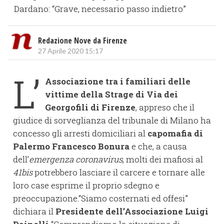
Dardano: “Grave, necessario passo indietro”
Redazione Nove da Firenze
27 Aprile 2020 15:17
L’
Associazione tra i familiari delle
vittime della Strage di Via dei
Georgofili di Firenze
, appreso che il
giudice di sorveglianza del tribunale di Milano ha
concesso gli arresti domiciliari al
capomafia di
Palermo Francesco Bonura
e che, a causa
dell’
emergenza coronavirus
, molti dei mafiosi al
41bis
potrebbero lasciare il carcere e tornare alle
loro case esprime il proprio sdegno e
preoccupazione.“Siamo costernati ed offesi”
dichiara il
Presidente dell’Associazione Luigi