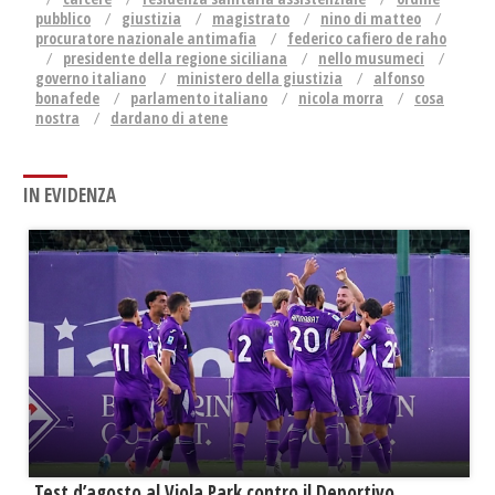
pubblico
giustizia
magistrato
nino di matteo
procuratore nazionale antimafia
federico cafiero de raho
presidente della regione siciliana
nello musumeci
governo italiano
ministero della giustizia
alfonso
bonafede
parlamento italiano
nicola morra
cosa
nostra
dardano di atene
IN EVIDENZA
Test d’agosto al Viola Park contro il Deportivo