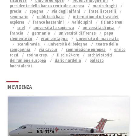
sicurezza
unione europea
federica mogherini
presidente della banca centrale europea
mario draghi
grecia
spagna
via degli alfani
fratelli rosselli
seminario
reddito di base
international ultraviolet
explorer
franco bassanini
valdo spini
tiziano treu
cnel
università la sapienza
università di pisa
francia
germania
università di firenze
papa
clemente xii
gran bretagna
università di macerata
scandinavia
università di bologna
teatro della
compagnia
via cavour
commissione europea
enrico
rossi
corina crețu
il sole 24 ore
archivi storici
dell'unione europea
dario nardella
palazzo
buontalenti
IN EVIDENZA