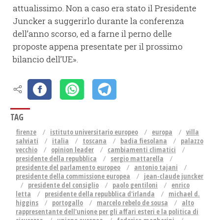
attualissimo. Non a caso era stato il Presidente
Juncker a suggerirlo durante la conferenza
dell’anno scorso, ed a farne il perno delle
proposte appena presentate per il prossimo
bilancio dell’UE».
TAG
firenze
istituto universitario europeo
europa
villa
salviati
italia
toscana
badia fiesolana
palazzo
vecchio
opinion leader
cambiamenti climatici
presidente della repubblica
sergio mattarella
presidente del parlamento europeo
antonio tajani
presidente della commissione europea
jean-claude juncker
presidente del consiglio
paolo gentiloni
enrico
letta
presidente della repubblica d'irlanda
michael d.
higgins
portogallo
marcelo rebelo de sousa
alto
rappresentante dell'unione per gli affari esteri e la politica di