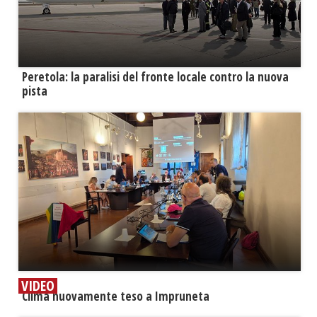
Peretola: la paralisi del fronte locale contro la nuova
pista
VIDEO
​Clima nuovamente teso a Impruneta