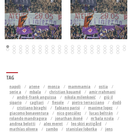
TAG
napoli
atene
monza
mammamia
ostia
serie a
mbala
christian kouamé
amir rrahmani
andré-frank anguissa
nikola milenković
giù il
sipario
cagliari
fiesole
pietro terracciano
dodô
cristiano biraghi
fabiano parisi
maxime lopez
giacomo bonaventura
nico gonzález
lucas beltrán
rolando mandragora
jonathan ikoné
m'bala nzola
andrea belotti
alex meret
leo skiri østigård
mathías olivera
zambo
stanislav lobotka
jens