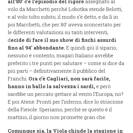
all’80’ c’è l’episodio del rigore
assegnato al
volo da Marchetti perché Lobotka stende Belotti,
e al volo tolto subito, il modo s’è detto, e da lì in
poi Marchetti, che per 80’ aveva sconcertato per
le differenti valutazioni su tanti interventi,
d
ecide di fare il suo show di fischi assurdi
fino al 94’ abbondante.
E quindi giù il sipario,
nessuno è contento, magari Italiano avrebbe
preferito i tre punti per salutare – come si dice da
più parti – definitivamente il pubblico del
Franchi.
Ora c’è Cagliari, non sarà facile,
hanno in ballo la salvezza i sardi,
e però
sarebbe un peccato gettare al vento l’Europa, no?
E poi Atene. Pronti per l’inferno, dice lo striscione
della Fiesole. Speriamo, perché se questo è il
mattino, il giorno non promette gran che.
Comunque sia, la Viola chiude la stagione in