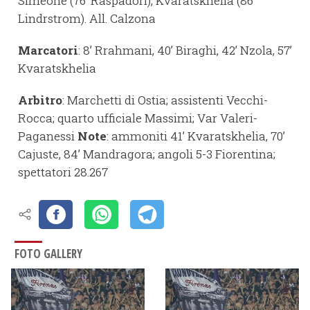
Simeone (76’ Raspadori), Kvaratskhelia (86’
Lindrstrom). All. Calzona
Marcatori
: 8’ Rrahmani, 40’ Biraghi, 42’ Nzola, 57’
Kvaratskhelia
Arbitro
: Marchetti di Ostia; assistenti Vecchi-
Rocca; quarto ufficiale Massimi; Var Valeri-
Paganessi
Note
: ammoniti 41’ Kvaratskhelia, 70’
Cajuste, 84’ Mandragora; angoli 5-3 Fiorentina;
spettatori 28.267
FOTO GALLERY