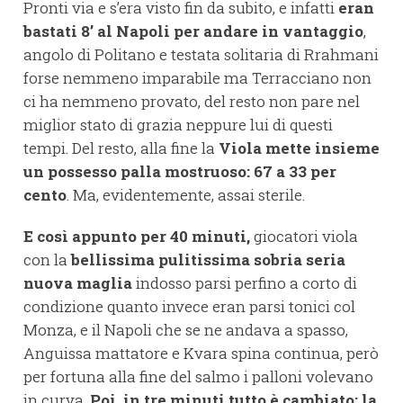
Pronti via e s’era visto fin da subito, e infatti
eran
bastati 8’ al Napoli per andare in vantaggio
,
angolo di Politano e testata solitaria di Rrahmani
forse nemmeno imparabile ma Terracciano non
ci ha nemmeno provato, del resto non pare nel
miglior stato di grazia neppure lui di questi
tempi. Del resto, alla fine la
Viola mette insieme
un possesso palla mostruoso: 67 a 33 per
cento
. Ma, evidentemente, assai sterile.
E così appunto per 40 minuti,
giocatori viola
con la
bellissima pulitissima sobria seria
nuova maglia
indosso parsi perfino a corto di
condizione quanto invece eran parsi tonici col
Monza, e il Napoli che se ne andava a spasso,
Anguissa mattatore e Kvara spina continua, però
per fortuna alla fine del salmo i palloni volevano
in curva.
Poi, in tre minuti tutto è cambiato: la