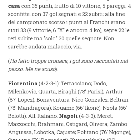
casa
con 35 punti, frutto di 10 vittorie, 5 pareggi, 4
sconfitte, con 37 gol segnati e 22 subiti; alla fine
del campionato scorso i punti al Franchi erano
stati 33 (9 vittorie, 6 "X" e ancora 4 ko), sepre 22 le
reti subite ma "solo" 30 quelle segnate. Non
sarebbe andata malaccio, via.
(
Ho fatto troppa cronaca, i gol sono raccontati nel
pezzo. Me ne scuso
).
Fiorentina
(4-2-3-1): Terracciano; Dodo,
Milenkovic, Quarta, Biraghi (78’ Parisi); Arthur
(87’ Lopez), Bonaventura; Nico Gonzalez, Beltran
(78’ Mandragora), Kouame (66’ Ikoné); Nzola (66’
Belotti). All. Italiano.
Napoli
(4-3-3): Meret;
Mazzocchi, Rrahmani, Ostigard, Olivera; Zambo
Anguissa, Lobotka, Cajuste; Politano (76’ Ngonge),