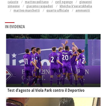
cajuste
matteo politano
cyril ngonge
giovanni
simeone
giacomo raspadori
khvicha k'varatskhelia
matteo marchetti
quarto ufficiale
ammoniti
IN EVIDENZA
Test d’agosto al Viola Park contro il Deportivo