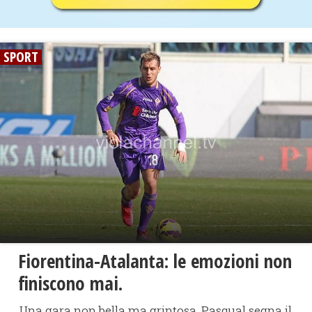
SPORT
Fiorentina-Atalanta: le emozioni non
finiscono mai.
Una gara non bella ma grintosa. Pasqual segna il