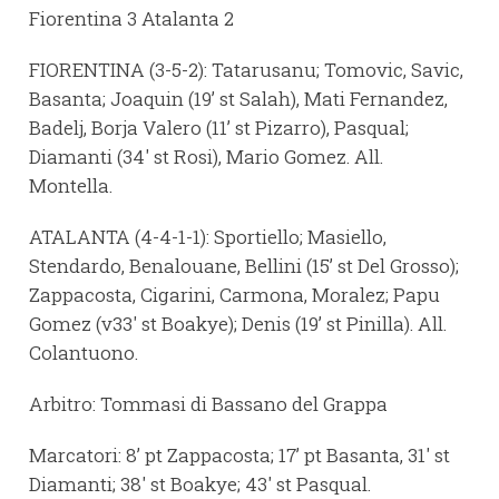
Fiorentina 3 Atalanta 2
FIORENTINA (3-5-2): Tatarusanu; Tomovic, Savic,
Basanta; Joaquin (19’ st Salah), Mati Fernandez,
Badelj, Borja Valero (11’ st Pizarro), Pasqual;
Diamanti (34' st Rosi), Mario Gomez. All.
Montella.
ATALANTA (4-4-1-1): Sportiello; Masiello,
Stendardo, Benalouane, Bellini (15’ st Del Grosso);
Zappacosta, Cigarini, Carmona, Moralez; Papu
Gomez (v33' st Boakye); Denis (19’ st Pinilla). All.
Colantuono.
Arbitro: Tommasi di Bassano del Grappa
Marcatori: 8’ pt Zappacosta; 17’ pt Basanta, 31' st
Diamanti; 38' st Boakye; 43' st Pasqual.