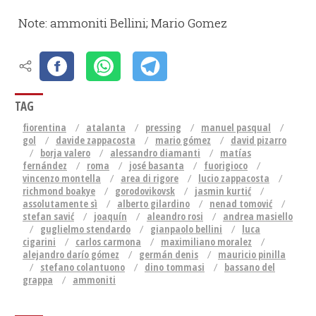
Note: ammoniti Bellini; Mario Gomez
TAG
fiorentina
atalanta
pressing
manuel pasqual
gol
davide zappacosta
mario gómez
david pizarro
borja valero
alessandro diamanti
matías
fernández
roma
josé basanta
fuorigioco
vincenzo montella
area di rigore
lucio zappacosta
richmond boakye
gorodovikovsk
jasmin kurtić
assolutamente sì
alberto gilardino
nenad tomović
stefan savić
joaquín
aleandro rosi
andrea masiello
guglielmo stendardo
gianpaolo bellini
luca
cigarini
carlos carmona
maximiliano moralez
alejandro darío gómez
germán denis
mauricio pinilla
stefano colantuono
dino tommasi
bassano del
grappa
ammoniti