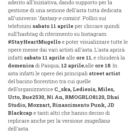
aderito all'iniziativa, dando supporto per la
gestione di una sezione dell'asta tutta dedicata
all'universo '
fantasy e comics
'. Pollici sui
telefonini
sabato 11 aprile
per cliccare quindi
sull'hashtag di riferimento su Instagram
#StayHeartMugello
e poter visualizzare tutte le
opere messe dai vari artisti all'asta. L'asta aprirà
infatti
sabato 11 aprile
alle
ore 11
, e chiuderà la
domenica
di Pasqua,
12 aprile
,alle
ore 18
. In
asta infatti le opere dei principali
street artist
del bacino fiorentino tra cui quelle
dell'organizzatrice
C_ska, Lediesis, Mìles,
Urto, Bue2530, Ni An, RMOGRLO8120, Dhai
Studio, Mozzart, Rinascimento Punk, JD
Blackcap
e tanti altri che hanno deciso di
replicare anche per la versione
mugellana
dell'asta.