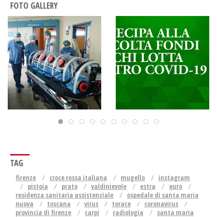
FOTO GALLERY
TAG
firenze
croce rossa italiana
mugello
instagram
pistoia
prato
valdinievole
estra
euro
residenza sanitaria assistenziale
ospedale di santa maria
nuova
toscana
virus
torace
coronavirus
provincia di firenze
carpi
radiologia
santa maria