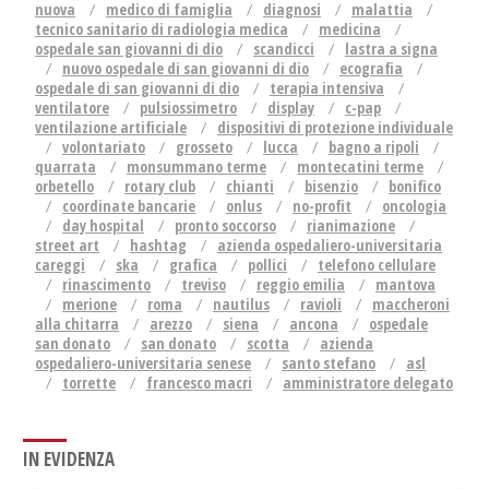
nuova
medico di famiglia
diagnosi
malattia
tecnico sanitario di radiologia medica
medicina
ospedale san giovanni di dio
scandicci
lastra a signa
nuovo ospedale di san giovanni di dio
ecografia
ospedale di san giovanni di dio
terapia intensiva
ventilatore
pulsiossimetro
display
c-pap
ventilazione artificiale
dispositivi di protezione individuale
volontariato
grosseto
lucca
bagno a ripoli
quarrata
monsummano terme
montecatini terme
orbetello
rotary club
chianti
bisenzio
bonifico
coordinate bancarie
onlus
no-profit
oncologia
day hospital
pronto soccorso
rianimazione
street art
hashtag
azienda ospedaliero-universitaria
careggi
ska
grafica
pollici
telefono cellulare
rinascimento
treviso
reggio emilia
mantova
merione
roma
nautilus
ravioli
maccheroni
alla chitarra
arezzo
siena
ancona
ospedale
san donato
san donato
scotta
azienda
ospedaliero-universitaria senese
santo stefano
asl
torrette
francesco macri
amministratore delegato
IN EVIDENZA