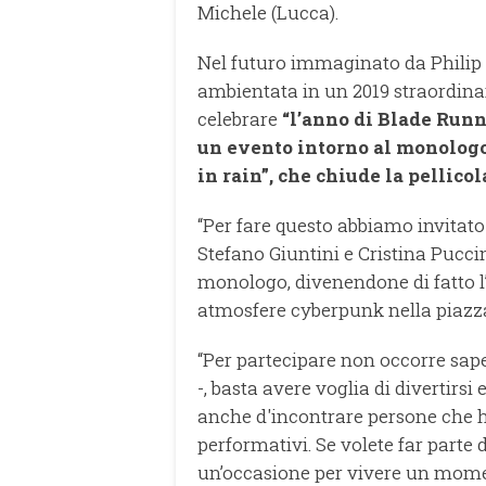
Michele (Lucca).
Nel futuro immaginato da Philip D
ambientata in un 2019 straordinar
celebrare
“l’anno di Blade Runn
un evento intorno al monologo
in rain”, che chiude la pellicola
“Per fare questo abbiamo invitato 
Stefano Giuntini e Cristina Puccine
monologo, divenendone di fatto l’a
atmosfere cyberpunk nella piazza 
“Per partecipare non occorre sape
-, basta avere voglia di divertir
anche d'incontrare persone che han
performativi. Se volete far parte 
un’occasione per vivere un moment