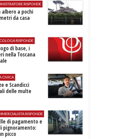
INISTRATORE RISPONDE
 albero a pochi
metri da casa
SICOLOGA RISPONDE
logo di base, i
ri nella Toscana
ale
A CIVICA
ze e Scandicci
ali delle multe
MMERCIALISTA RISPONDE
elle di pagamento e
di pignoramento:
n picco