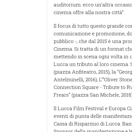
auditorium: ecco un'altra occasi
cinema offre alla nostra città”.
Il focus di tutto questo grande con
comunicazione e promozione, dov
pubblico -, che dal 2015 è una pr
Cinema. Si tratta di un format che
mettendo in scena ogni volta in u
Lucca un tributo al loro cinema. S
(piazza Anfiteatro, 2015), la “Geo
Antelminelli, 2016), L’”Oliver Ston
Connection Square - Tribute to R
Frears” (piazza San Michele, 2018)
Il Lucca Film Festival e Europa Ci
eventi di punta delle manifestaz
Cassa di Risparmio di Lucca. Ban
Sponsor della manifestazione e l