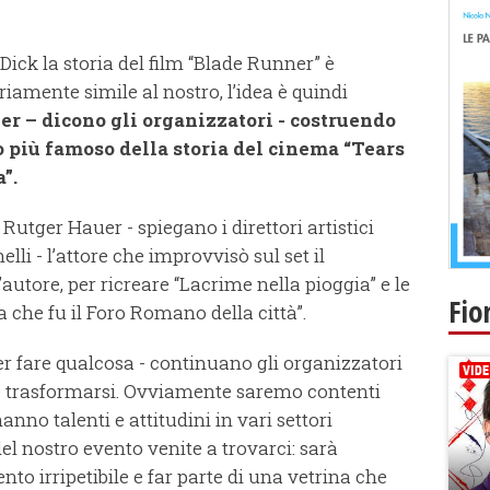
ick la storia del film “Blade Runner” è
iamente simile al nostro, l’idea è quindi
er – dicono gli organizzatori - costruendo
 più famoso della storia del cinema “Tears
”.
Rutger Hauer - spiegano i direttori artistici
lli - l’attore che improvvisò sul set il
utore, per ricreare “Lacrime nella pioggia” e le
Fio
che fu il Foro Romano della città”.
r fare qualcosa - continuano gli organizzatori
si e trasformarsi. Ovviamente saremo contenti
no talenti e attitudini in vari settori
del nostro evento venite a trovarci: sarà
o irripetibile e far parte di una vetrina che