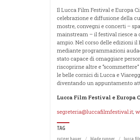
Il Lucca Film Festival e Europa 
celebrazione e diffusione della c
mostre, convegni e concerti – sp
mainstream – il festival riesce 
ampio. Nel corso delle edizioni il F
mediante programmazioni audaci
stato capace di omaggiare person
riscoprirne altre e “scommettere”
le belle cornici di Lucca e Viareggi
diventando un appuntamento attes
Lucca Film Festival e Europa
segreteria@luccafilmfestival.it
;
w
TAG
rutger hauer
blade runner
lucca fi