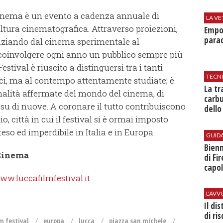
Cinema è un evento a cadenza annuale di
LA VE
ultura cinematografica. Attraverso proiezioni,
Empol
parad
aziando dal cinema sperimentale al
a coinvolgere ogni anno un pubblico sempre più
estival è riuscito a distinguersi tra i tanti
TECN
, ma al contempo attentamente studiate; è
​La t
alità affermate del mondo del cinema, di
carbu
 su di nuove. A coronare il tutto contribuiscono
dello
o, città in cui il festival si è ormai imposto
o ed imperdibile in Italia e in Europa.
GUID
Bienn
 Cinema
di Fi
capol
ww.luccafilmfestival.it
L'AV
Il di
di ri
lm festival
europa
lucca
piazza san michele