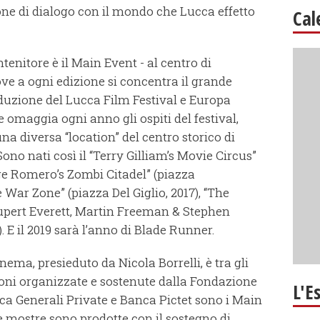
one di dialogo con il mondo che Lucca effetto
Cal
tenitore è il Main Event - al centro di
e a ogni edizione si concentra il grande
oduzione del Lucca Film Festival e Europa
 omaggia ogni anno gli ospiti del festival,
na diversa “location” del centro storico di
ono nati così il “Terry Gilliam’s Movie Circus”
rge Romero’s Zombi Citadel” (piazza
e War Zone” (piazza Del Giglio, 2017), “The
upert Everett, Martin Freeman & Stephen
. E il 2019 sarà l’anno di Blade Runner.
nema, presieduto da Nicola Borrelli, è tra gli
ioni organizzate e sostenute dalla Fondazione
L'E
ca Generali Private e Banca Pictet sono i Main
e mostre sono prodotte con il sostegno di