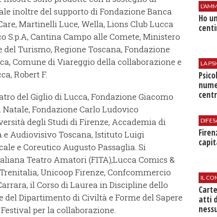
L'AMM
vvale inoltre del supporto di Fondazione Banca
Ho un
Care, Martinelli Luce, Wella, Lions Club Lucca
centi
co S.p.A, Cantina Campo alle Comete, Ministero
li e del Turismo, Regione Toscana, Fondazione
a, Comune di Viareggio della collaborazione e
LA P
ca, Robert F.
Psico
nume
centr
atro del Giglio di Lucca, Fondazione Giacomo
 Natale, Fondazione Carlo Ludovico
ersità degli Studi di Firenze, Accademia di
DIFES
Firen
 e Audiovisivo Toscana, Istituto Luigi
capit
cale e Coreutico Augusto Passaglia. Si
taliana Teatro Amatori (FITA),Lucca Comics &
 Trenitalia, Unicoop Firenze, Confcommercio
IL CO
rrara, il Corso di Laurea in Discipline dello
Cart
 del Dipartimento di Civiltà e Forme del Sapere
atti 
nessu
 Festival per la collaborazione.