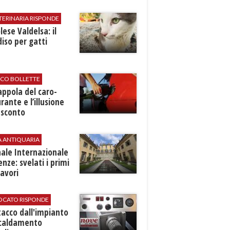
TERINARIA RISPONDE
ese Valdelsa: il
iso per gatti
ICO BOLLETTE
rappola del caro-
rante e l’illusione
 sconto
A ANTIQUARIA
ale Internazionale
renze: svelati i primi
avori
VOCATO RISPONDE
stacco dall'impianto
scaldamento