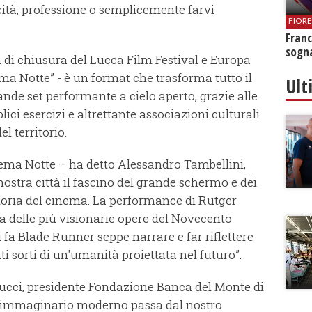
ità, professione o semplicemente farvi
FIOR
Franc
sogna
ta di chiusura del Lucca Film Festival e Europa
ma Notte” - è un format che trasforma tutto il
Ult
rande set performante a cielo aperto, grazie alle
ici esercizi e altrettante associazioni culturali
l territorio.
nema Notte – ha detto Alessandro Tambellini,
nostra città il fascino del grande schermo e dei
storia del cinema. La performance di Rutger
na delle più visionarie opere del Novecento
 fa Blade Runner seppe narrare e far riflettere
ti sorti di un'umanità proiettata nel futuro”.
ducci, presidente Fondazione Banca del Monte di
ell'immaginario moderno passa dal nostro