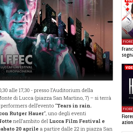
FIOR
Franc
sogna
,30 alle 17,30 - presso l’Auditorium della
nte di Lucca (piazza San Martino, 7) – si terrà
e performers dell’evento “
Tears in rain.
FIOR
con Rutger Hauer
”, uno degli eventi
Fiore
Notte
nell’ambito del
Lucca Film Festival e
azion
sabato 20 aprile
a partire dalle 22 in piazza San