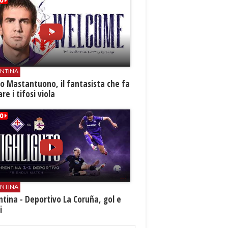
ENTINA
o Mastantuono, il fantasista che fa
re i tifosi viola
ENTINA
ntina - Deportivo La Coruña, gol e
i