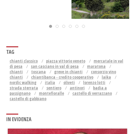
TAG
chianti classico
piazza vittorio veneto
mercatale in val
di pesa
san casciano in val di pesa
maratona
chianti
toscana
greve in chianti
consorzio vino
chianti
chiantibanca - credito cooperativo
laika
nordic walking
italia
oliveti
lorenzo lotti
strada sterrata
sentiero
antinori
badia a
passignano
montefioralle
castello di verrazzano
castello di gabbiano
IN EVIDENZA