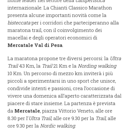
nome leader nel settore della
camperistica
internazionale. La Chianti Classico Marathon
presenta alcune importanti novità come la
bisteccata
per i corridori che parteciperanno alla
maratona trail, con il coinvolgimento dei
macellai e degli operatori economici di
Mercatale Val di Pesa
.
La maratona propone tre diversi percorsi: la
Ultra
Trail
43 Km, la
Trail
21 Km e la
Nording walking
10 Km. Un percorso di mezzo km inviterà i più
piccoli a sperimentarsi in uno sport che unisce,
condivide intenti e passioni, crea l’occasione di
vivere una domenica all’aperto caratterizzata dal
piacere di stare insieme. La partenza è prevista
da
Mercatale
, piazza Vittorio Veneto, alle ore
8.30 per l’
Ultra Trail
, alle ore 9.30 per la
Trail
, alle
ore 9.30 per la
Nordic walking
.