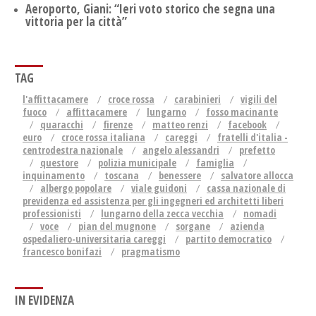
Aeroporto, Giani: “Ieri voto storico che segna una
vittoria per la città”
TAG
l'affittacamere
croce rossa
carabinieri
vigili del
fuoco
affittacamere
lungarno
fosso macinante
quaracchi
firenze
matteo renzi
facebook
euro
croce rossa italiana
careggi
fratelli d'italia -
centrodestra nazionale
angelo alessandri
prefetto
questore
polizia municipale
famiglia
inquinamento
toscana
benessere
salvatore allocca
albergo popolare
viale guidoni
cassa nazionale di
previdenza ed assistenza per gli ingegneri ed architetti liberi
professionisti
lungarno della zecca vecchia
nomadi
voce
pian del mugnone
sorgane
azienda
ospedaliero-universitaria careggi
partito democratico
francesco bonifazi
pragmatismo
IN EVIDENZA