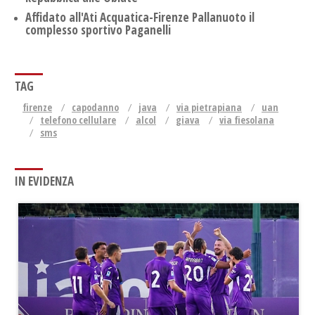
Affidato all'Ati Acquatica-Firenze Pallanuoto il
complesso sportivo Paganelli
TAG
firenze
capodanno
java
via pietrapiana
uan
telefono cellulare
alcol
giava
via fiesolana
sms
IN EVIDENZA