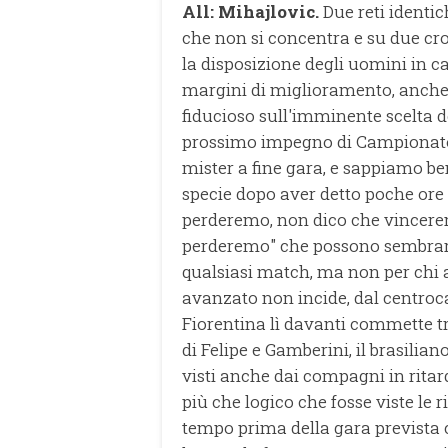
All: Mihajlovic.
Due reti identic
che non si concentra e su due cros
la disposizione degli uomini in c
margini di miglioramento, anche la
fiducioso sull'imminente scelta d
prossimo impegno di Campionato. 
mister a fine gara, e sappiamo ben
specie dopo aver detto poche or
perderemo, non dico che vincer
perderemo" che possono sembrare 
qualsiasi match, ma non per chi a
avanzato non incide, dal centro
Fiorentina lì davanti commette tr
di Felipe e Gamberini, il brasilia
visti anche dai compagni in ritar
più che logico che fosse viste le r
tempo prima della gara prevista c