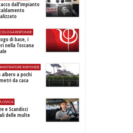
stacco dall'impianto
scaldamento
alizzato
SICOLOGA RISPONDE
logo di base, i
ri nella Toscana
ale
INISTRATORE RISPONDE
 albero a pochi
metri da casa
A CIVICA
ze e Scandicci
ali delle multe