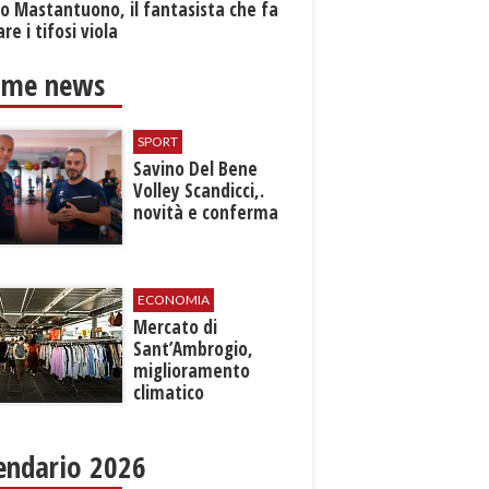
o Mastantuono, il fantasista che fa
re i tifosi viola
ime news
SPORT
Savino Del Bene
Volley Scandicci,.
novità e conferma
ECONOMIA
Mercato di
Sant’Ambrogio,
miglioramento
climatico
endario 2026