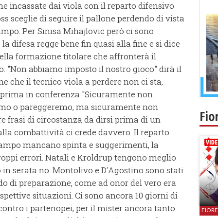
he incassate dai viola con il reparto difensivo
s sceglie di seguire il pallone perdendo di vista
ampo. Per Sinisa Mihajlovic però ci sono
 difesa regge bene fin quasi alla fine e si dice
ella formazione titolare che affronterà il
"Non abbiamo imposto il nostro gioco" dirà il
e che il tecnico viola a perdere non ci sta,
e prima in conferenza "Sicuramente non
emo o pareggeremo, ma sicuramente non
Fio
frasi di circostanza da dirsi prima di un
lla combattività ci crede davvero. Il reparto
campo mancano spinta e suggerimenti, la
oppi errori. Natali e Kroldrup tengono meglio
no in serata no. Montolivo e D'Agostino sono stati
do di preparazione, come ad onor del vero era
ispettive situazioni. Ci sono ancora 10 giorni di
ontro i partenopei, per il mister ancora tanto
FIOR