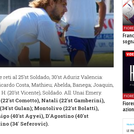
FIOR
Franc
sogna
e reti al 25'st Soldado, 30'st Aduriz Valencia:
cardo Costa, Mathieu; Abelda, Banega; Joaquin,
 H. (20'st Vicente), Soldado. All: Unai Emery.
FIOR
 (22'st Comotto), Natali (22'st Gamberini),
Fiore
(34'st Gulan); Montolivo (22'st Bolatti),
azion
igo (40'st Agyei), D'Agostino (40'st
no (34' Seferovic).