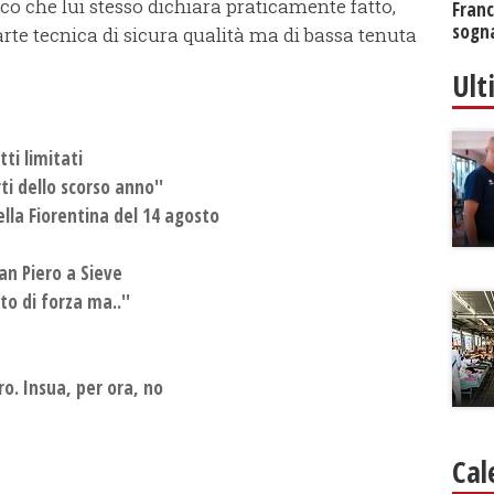
ico che lui stesso dichiara praticamente fatto,
Franc
sogna
parte tecnica di sicura qualità ma di bassa tenuta
Ult
tti limitati
ti dello scorso anno''
ella Fiorentina del 14 agosto
San Piero a Sieve
o di forza ma..''
ro. Insua, per ora, no
Cal