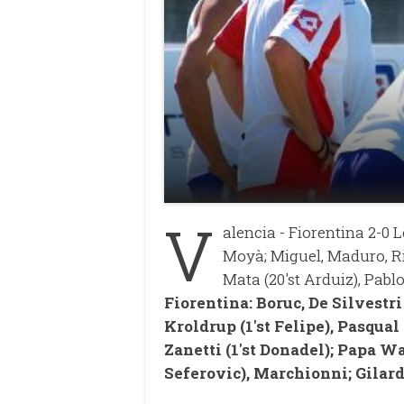
V
alencia - Fiorentina 2-0 L
Moyà; Miguel, Maduro, Ri
Mata (20'st Arduiz), Pablo
Fiorentina: Boruc, De Silvestri
Kroldrup (1'st Felipe), Pasqual 
Zanetti (1'st Donadel); Papa Wa
Seferovic), Marchionni; Gilardi