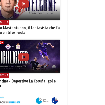
ENTINA
o Mastantuono, il fantasista che fa
re i tifosi viola
ENTINA
ntina - Deportivo La Coruña, gol e
i