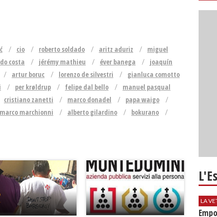
ć
cio
roberto soldado
aritz aduriz
miguel
rdo costa
jérémy mathieu
éver banega
joaquín
artur boruc
lorenzo de silvestri
gianluca comotto
i
per krøldrup
felipe dal bello
manuel pasqual
cristiano zanetti
marco donadel
papa waigo
marco marchionni
alberto gilardino
bokurano
L'E
LA VE
Empol