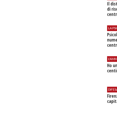
Il di
di ri
centr
LA P
Psico
nume
centr
L'AMM
Ho un
centi
DIFES
Firen
capit