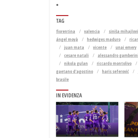
TAG
fiorentina
valencia
siniša mihajlovi
ángel moyà
hedwiges maduro
rica
juan mata
vicente
unai emery
cesare natali
alessandro gamberin
nikola gulan
riccardo montolivo
gaetano d'agostino
haris seferović
brasile
IN EVIDENZA