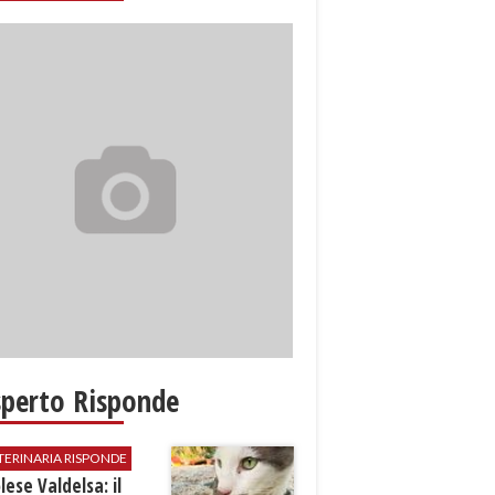
sperto Risponde
TERINARIA RISPONDE
ese Valdelsa: il