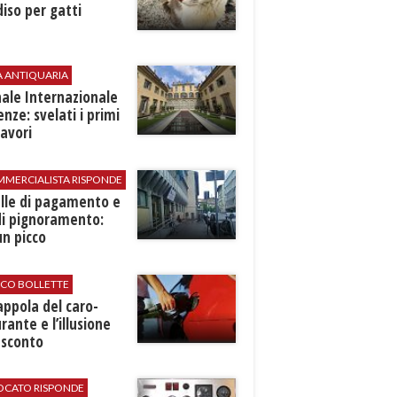
iso per gatti
A ANTIQUARIA
ale Internazionale
renze: svelati i primi
avori
MMERCIALISTA RISPONDE
elle di pagamento e
di pignoramento:
n picco
ICO BOLLETTE
rappola del caro-
rante e l’illusione
 sconto
VOCATO RISPONDE