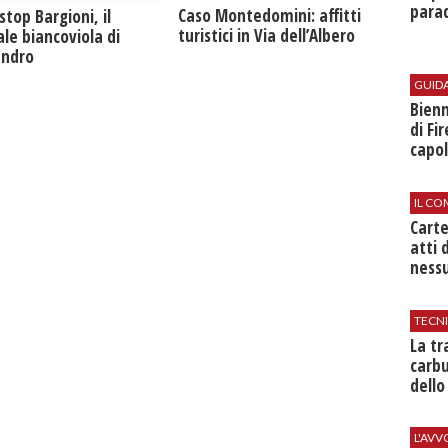
parad
Caso Montedomini: affitti
stop Bargioni, il
turistici in Via dell’Albero
le biancoviola di
andro
GUID
Bienn
di Fi
capol
IL CO
Cart
atti 
nessu
TECN
​La t
carbu
dello
L'AV