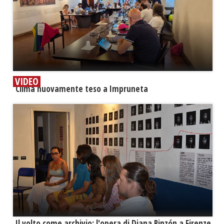
VIDEO
​Clima nuovamente teso a Impruneta
​Il volto come archivio: l'opera di Diana Pinzón a Firenze