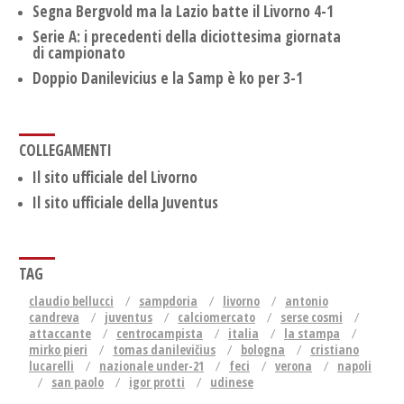
Segna Bergvold ma la Lazio batte il Livorno 4-1
Serie A: i precedenti della diciottesima giornata
di campionato
Doppio Danilevicius e la Samp è ko per 3-1
COLLEGAMENTI
Il sito ufficiale del Livorno
Il sito ufficiale della Juventus
TAG
claudio bellucci
sampdoria
livorno
antonio
candreva
juventus
calciomercato
serse cosmi
attaccante
centrocampista
italia
la stampa
mirko pieri
tomas danilevičius
bologna
cristiano
lucarelli
nazionale under-21
feci
verona
napoli
san paolo
igor protti
udinese