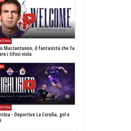
ENTINA
o Mastantuono, il fantasista che fa
re i tifosi viola
ENTINA
ntina - Deportivo La Coruña, gol e
i