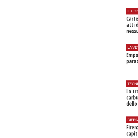
IL CO
Cart
atti 
nessu
LA VE
Empol
parad
TECN
​La t
carbu
dello
DIFES
Firen
capit