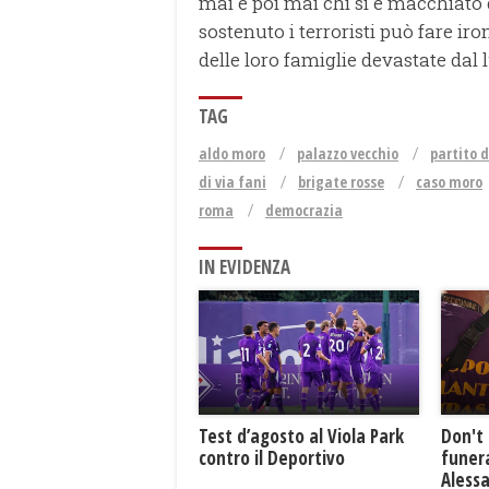
mai e poi mai chi si è macchiato d
sostenuto i terroristi può fare iro
delle loro famiglie devastate dal l
TAG
aldo moro
palazzo vecchio
partito 
di via fani
brigate rosse
caso moro
roma
democrazia
IN EVIDENZA
Test d’agosto al Viola Park
Don't 
contro il Deportivo
funera
Aless