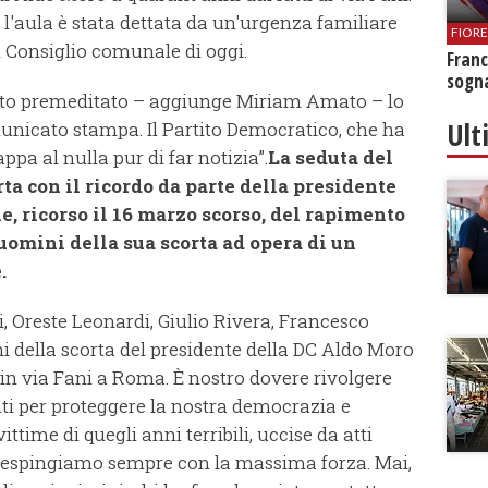
l'aula è stata dettata da un'urgenza familiare
FIOR
il Consiglio comunale di oggi.
Franc
sogna
tato premeditato – aggiunge Miriam Amato – lo
Ult
icato stampa. Il Partito Democratico, che ha
a al nulla pur di far notizia”.
La seduta del
ta con il ricordo da parte della presidente
e, ricorso il 16 marzo scorso, del rapimento
 uomini della sua scorta ad opera di un
.
 Oreste Leonardi, Giulio Rivera, Francesco
ni della scorta del presidente della DC Aldo Moro
o in via Fani a Roma. È nostro dovere rivolgere
ti per proteggere la nostra democrazia e
vittime di quegli anni terribili, uccise da atti
e respingiamo sempre con la massima forza. Mai,