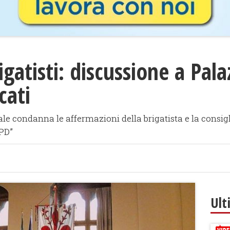
gatisti: discussione a Pala
cati
le condanna le affermazioni della brigatista e la consigl
 PD”
Ult