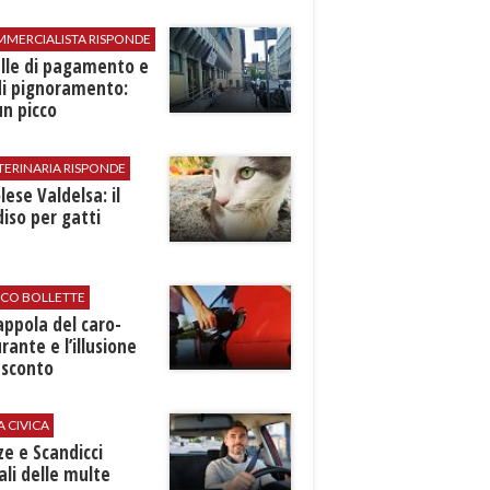
MMERCIALISTA RISPONDE
elle di pagamento e
di pignoramento:
n picco
TERINARIA RISPONDE
ese Valdelsa: il
iso per gatti
ICO BOLLETTE
rappola del caro-
rante e l’illusione
 sconto
A CIVICA
ze e Scandicci
ali delle multe