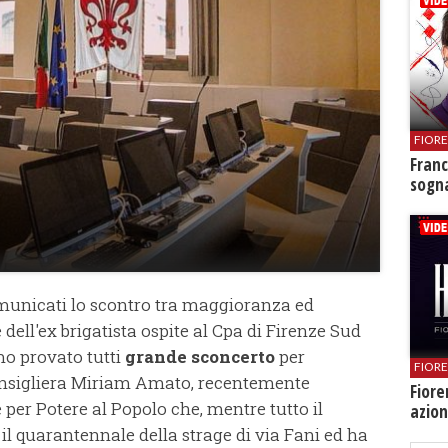
FIOR
Franc
sogna
municati lo scontro tra maggioranza ed
 dell'ex brigatista ospite al Cpa di Firenze Sud
mo provato tutti
grande sconcerto
per
FIOR
onsigliera Miriam Amato, recentemente
Fiore
e per Potere al Popolo che, mentre tutto il
azion
l quarantennale della strage di via Fani ed ha