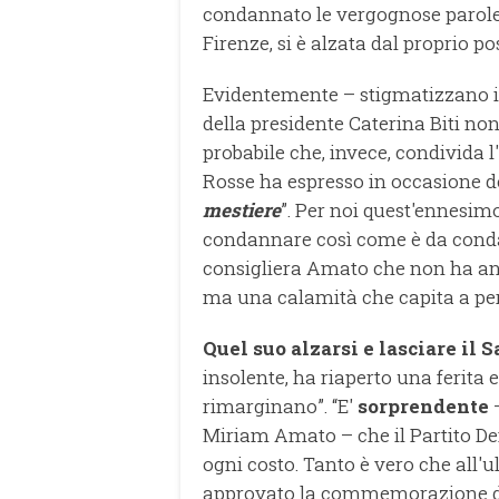
condannato le vergognose parole d
Firenze, si è alzata dal proprio p
Evidentemente – stigmatizzano i c
della presidente Caterina Biti no
probabile che, invece, condivida 
Rosse ha espresso in occasione del
mestiere
”. Per noi quest'ennesimo
condannare così come è da cond
consigliera Amato che non ha anc
ma una calamità che capita a per
Quel suo alzarsi e lasciare il 
insolente, ha riaperto una ferita e
rimarginano”. “E'
sorprendente
–
Miriam Amato – che il Partito D
ogni costo. Tanto è vero che all
approvato la commemorazione di A