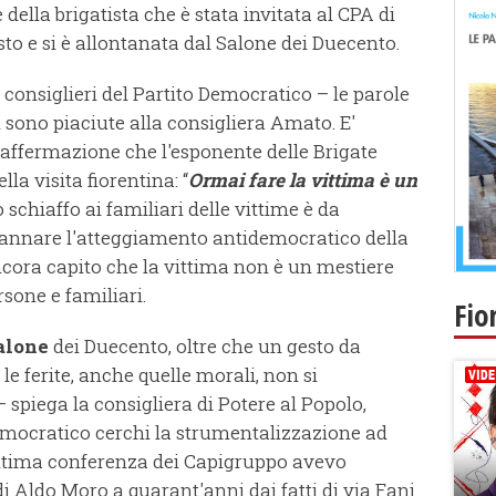
ella brigatista che è stata invitata al CPA di
osto e si è allontanata dal Salone dei Duecento.
onsiglieri del Partito Democratico – le parole
n sono piaciute alla consigliera Amato. E'
l'affermazione che l'esponente delle Brigate
la visita fiorentina: “
Ormai fare la vittima è un
 schiaffo ai familiari delle vittime è da
annare l'atteggiamento antidemocratico della
ora capito che la vittima non è un mestiere
sone e familiari.
Fio
Salone
dei Duecento, oltre che un gesto da
 le ferite, anche quelle morali, non si
 spiega la consigliera di Potere al Popolo,
emocratico cerchi la strumentalizzazione ad
'ultima conferenza dei Capigruppo avevo
ldo Moro a quarant'anni dai fatti di via Fani.