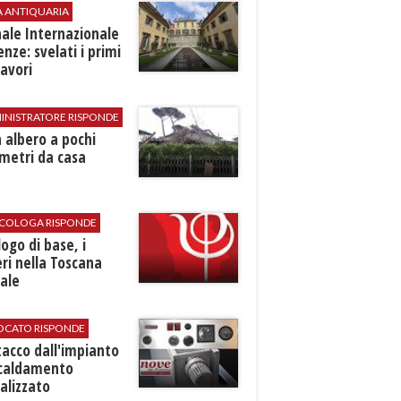
A ANTIQUARIA
ale Internazionale
renze: svelati i primi
avori
INISTRATORE RISPONDE
 albero a pochi
metri da casa
SICOLOGA RISPONDE
logo di base, i
ri nella Toscana
ale
VOCATO RISPONDE
stacco dall'impianto
scaldamento
alizzato