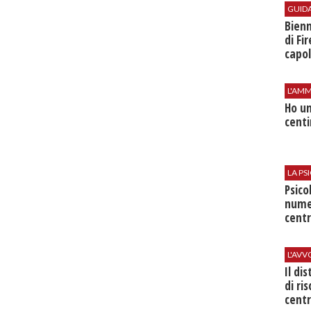
GUID
Bienn
di Fi
capol
L'AMM
Ho un
centi
LA P
Psico
nume
centr
L'AV
Il di
di ri
centr