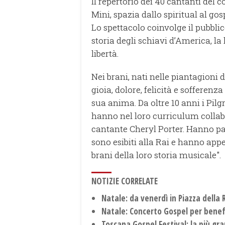
Il repertorio dei 40 cantanti del 
Mini, spazia dallo spiritual al gos
Lo spettacolo coinvolge il pubbli
storia degli schiavi d’America, la
libertà.
Nei brani, nati nelle piantagioni 
gioia, dolore, felicità e sofferenz
sua anima. Da oltre 10 anni i Pilgr
hanno nel loro curriculum collabo
cantante Cheryl Porter. Hanno part
sono esibiti alla Rai e hanno app
brani della loro storia musicale".
NOTIZIE CORRELATE
Natale: da venerdì in Piazza della 
Natale: Concerto Gospel per bene
Toscana Gospel Festival: la più gr