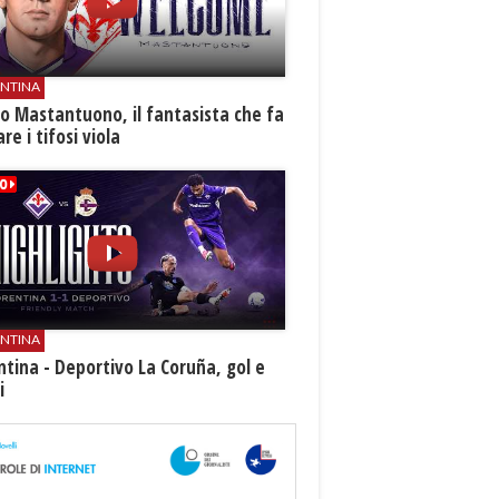
ENTINA
o Mastantuono, il fantasista che fa
re i tifosi viola
ENTINA
ntina - Deportivo La Coruña, gol e
i