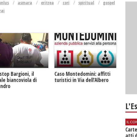
onlus
asmara
eritrea
cori
spiritual
gospel
rai
Caso Montedomini: affitti
stop Bargioni, il
turistici in Via dell’Albero
le biancoviola di
andro
L'E
IL CO
Cart
atti 