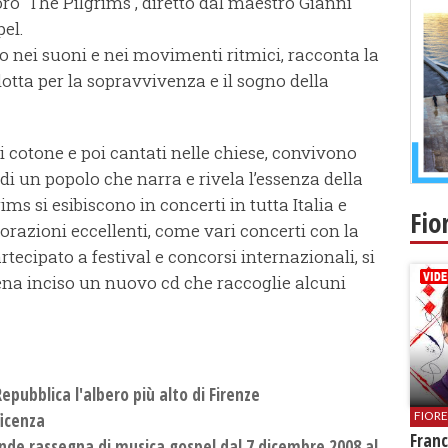
coro 'The Pilgrims', diretto dal maestro Gianni
pel.
co nei suoni e nei movimenti ritmici, racconta la
 lotta per la sopravvivenza e il sogno della
di cotone e poi cantati nelle chiese, convivono
a di un popolo che narra e rivela l’essenza della
ims si esibiscono in concerti in tutta Italia e
Fio
razioni eccellenti, come vari concerti con la
ecipato a festival e concorsi internazionali, si
ena inciso un nuovo cd che raccoglie alcuni
Repubblica l'albero più alto di Firenze
FIOR
ficenza
Franc
ande rassegna di musica gospel dal 7 dicembre 2008 al