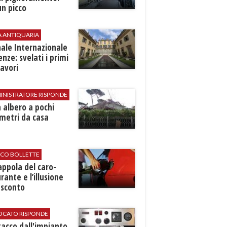
n picco
A ANTIQUARIA
ale Internazionale
renze: svelati i primi
avori
INISTRATORE RISPONDE
 albero a pochi
metri da casa
ICO BOLLETTE
rappola del caro-
rante e l’illusione
 sconto
VOCATO RISPONDE
stacco dall'impianto