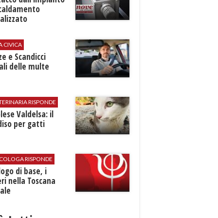
scaldamento
alizzato
A CIVICA
ze e Scandicci
ali delle multe
TERINARIA RISPONDE
ese Valdelsa: il
iso per gatti
SICOLOGA RISPONDE
logo di base, i
ri nella Toscana
ale