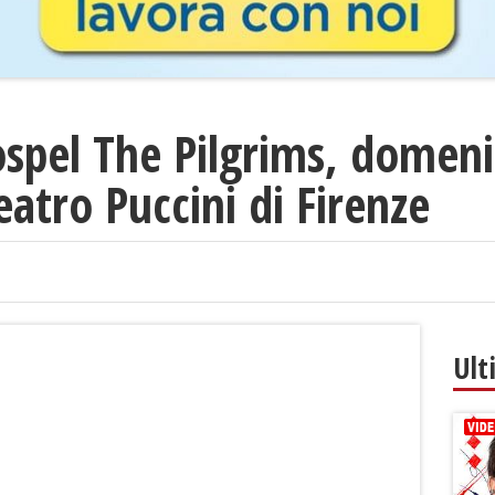
ospel The Pilgrims, domen
eatro Puccini di Firenze
Ult