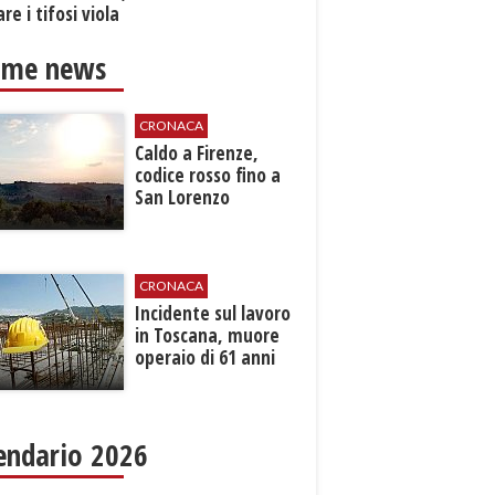
re i tifosi viola
ime news
CRONACA
Caldo a Firenze,
codice rosso fino a
San Lorenzo
CRONACA
Incidente sul lavoro
in Toscana, muore
operaio di 61 anni
endario 2026