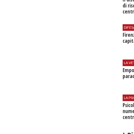
di ri
centr
DIFES
Firen
capit
LA VE
Empol
parad
LA P
Psico
nume
centr