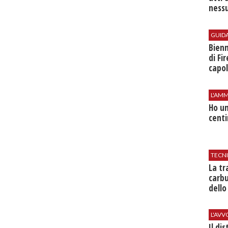
nessu
GUID
Bienn
di Fi
capol
L'AMM
Ho un
centi
TECN
​La t
carbu
dello
L'AV
Il di