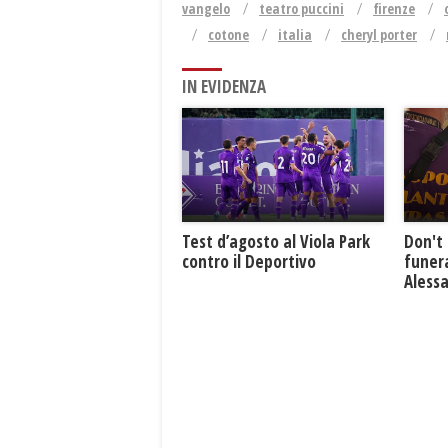
vangelo
teatro puccini
firenze
cotone
italia
cheryl porter
IN EVIDENZA
Test d’agosto al Viola Park
Don't 
contro il Deportivo
funera
Aless