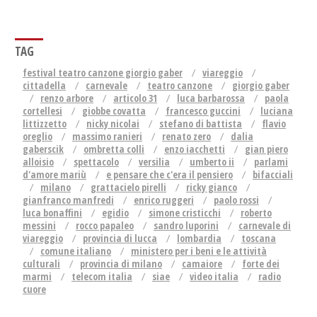
TAG
festival teatro canzone giorgio gaber
viareggio
cittadella
carnevale
teatro canzone
giorgio gaber
renzo arbore
articolo 31
luca barbarossa
paola
cortellesi
giobbe covatta
francesco guccini
luciana
littizzetto
nicky nicolai
stefano di battista
flavio
oreglio
massimo ranieri
renato zero
dalia
gaberscik
ombretta colli
enzo iacchetti
gian piero
alloisio
spettacolo
versilia
umberto ii
parlami
d'amore mariù
e pensare che c'era il pensiero
bifacciali
milano
grattacielo pirelli
ricky gianco
gianfranco manfredi
enrico ruggeri
paolo rossi
luca bonaffini
egidio
simone cristicchi
roberto
messini
rocco papaleo
sandro luporini
carnevale di
viareggio
provincia di lucca
lombardia
toscana
comune italiano
ministero per i beni e le attività
culturali
provincia di milano
camaiore
forte dei
marmi
telecom italia
siae
video italia
radio
cuore