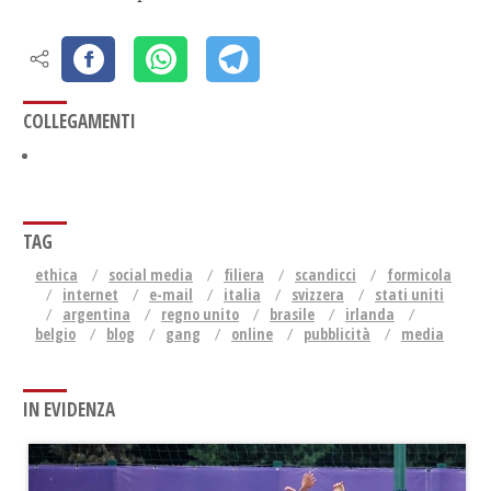
COLLEGAMENTI
TAG
ethica
social media
filiera
scandicci
formicola
internet
e-mail
italia
svizzera
stati uniti
argentina
regno unito
brasile
irlanda
belgio
blog
gang
online
pubblicità
media
IN EVIDENZA