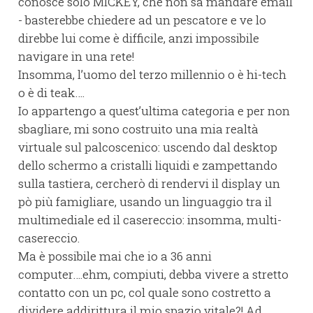
conosce solo MICKEY, che non sa mandare email
- basterebbe chiedere ad un pescatore e ve lo
direbbe lui come è difficile, anzi impossibile
navigare in una rete!
Insomma, l’uomo del terzo millennio o è hi-tech
o è di teak….
Io appartengo a quest’ultima categoria e per non
sbagliare, mi sono costruito una mia realtà
virtuale sul palcoscenico: uscendo dal desktop
dello schermo a cristalli liquidi e zampettando
sulla tastiera, cercherò di rendervi il display un
pò più famigliare, usando un linguaggio tra il
multimediale ed il casereccio: insomma, multi-
casereccio.
Ma è possibile mai che io a 36 anni
computer….ehm, compiuti, debba vivere a stretto
contatto con un pc, col quale sono costretto a
dividere addirittura il mio spazio vitale?! Ad