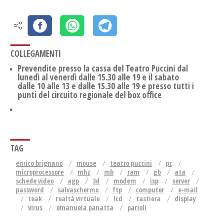
COLLEGAMENTI
Prevendite presso la cassa del Teatro Puccini dal
lunedì al venerdì dalle 15.30 alle 19 e il sabato
dalle 10 alle 13 e dalle 15.30 alle 19 e presso tutti i
punti del circuito regionale del box office
TAG
enrico brignano
mouse
teatro puccini
pc
microprocessore
mhz
mb
ram
gb
ata
schede video
agp
3d
modem
isp
server
password
salvaschermo
ftp
computer
e-mail
teak
realtà virtuale
lcd
tastiera
display
virus
emanuela panatta
parioli