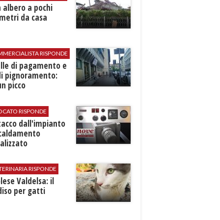
 albero a pochi
metri da casa
MMERCIALISTA RISPONDE
elle di pagamento e
di pignoramento:
n picco
VOCATO RISPONDE
stacco dall'impianto
scaldamento
alizzato
TERINARIA RISPONDE
ese Valdelsa: il
iso per gatti