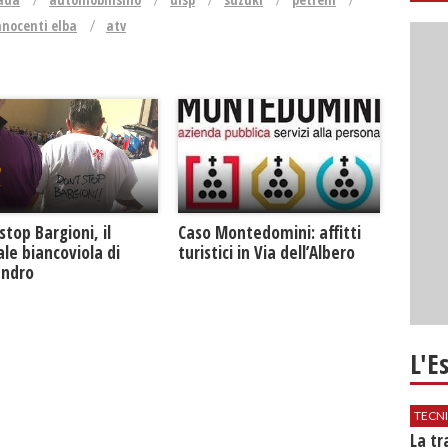
nnocenti elba
atv
Caso Montedomini: affitti
stop Bargioni, il
turistici in Via dell’Albero
le biancoviola di
andro
L'E
TECN
​La t