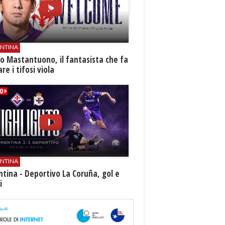
ENTINA
o Mastantuono, il fantasista che fa
re i tifosi viola
ENTINA
ntina - Deportivo La Coruña, gol e
i