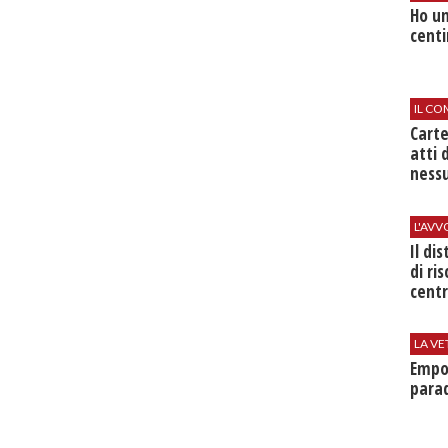
Ho un
centi
IL CO
Cart
atti 
nessu
L'AV
Il di
di ri
centr
LA VE
Empol
parad