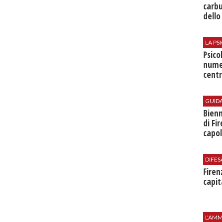
carbu
dello
LA P
Psico
nume
centr
GUID
Bienn
di Fi
capol
DIFES
Firen
capit
L'AMM