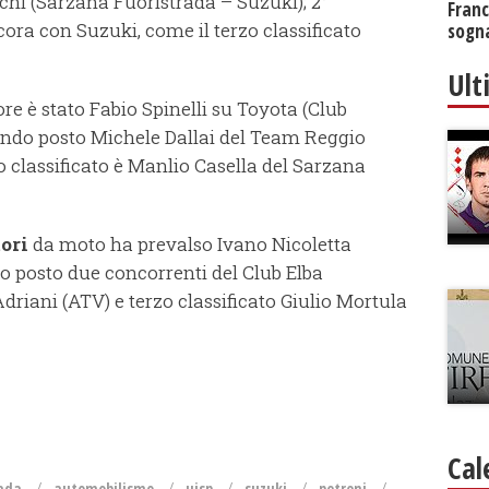
chi (Sarzana Fuoristrada – Suzuki); 2°
Franc
ncora con Suzuki, come il terzo classificato
sogna
Ult
re è stato Fabio Spinelli su Toyota (Club
condo posto Michele Dallai del Team Reggio
 classificato è Manlio Casella del Sarzana
tori
da moto ha prevalso Ivano Nicoletta
zo posto due concorrenti del Club Elba
riani (ATV) e terzo classificato Giulio Mortula
Cal
rada
automobilismo
uisp
suzuki
petreni