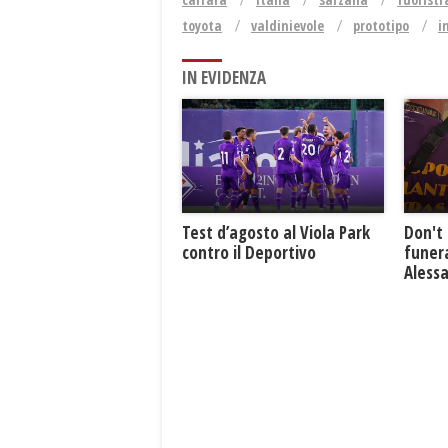
toyota
valdinievole
prototipo
i
IN EVIDENZA
Test d’agosto al Viola Park
Don't 
contro il Deportivo
funera
Aless