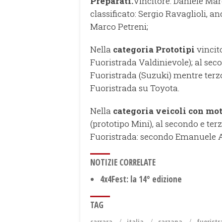
Preparati.
Vincitore: Daniele Mar
classificato: Sergio Ravaglioli, a
Marco Petreni;
Nella
categoria Prototipi
vincito
Fuoristrada Valdinievole); al se
Fuoristrada (Suzuki) mentre terzo
Fuoristrada su Toyota.
Nella
categoria veicoli con mo
(prototipo Mini), al secondo e ter
Fuoristrada: secondo Emanuele Ad
NOTIZIE CORRELATE
4x4Fest: la 14° edizione
TAG
carrara
italia
sarzana
fuorist