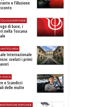
rante e l’illusione
 sconto
SICOLOGA RISPONDE
logo di base, i
ri nella Toscana
ale
A ANTIQUARIA
ale Internazionale
renze: svelati i primi
avori
A CIVICA
ze e Scandicci
ali delle multe
INISTRATORE RISPONDE