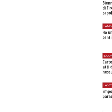
Bienn
di Fi
capol
L'AMM
Ho un
centi
IL CO
Cart
atti 
nessu
LA VE
Empol
parad