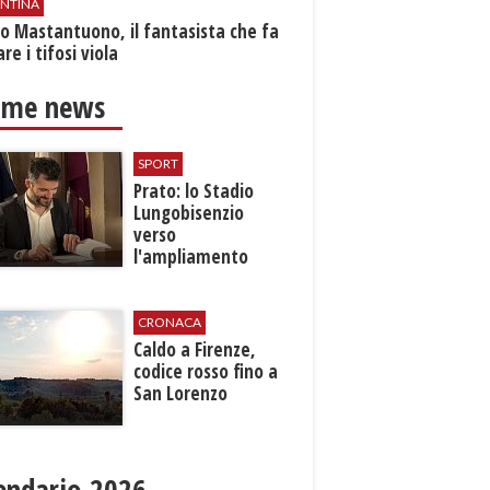
ENTINA
o Mastantuono, il fantasista che fa
re i tifosi viola
ime news
SPORT
Prato: lo Stadio
Lungobisenzio
verso
l'ampliamento
CRONACA
Caldo a Firenze,
codice rosso fino a
San Lorenzo
endario 2026