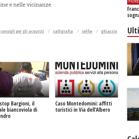
FIOR
ine e nelle vicinanze.
Franc
sogna
Ult
consigli per gli acquisti
calligrafia
selfie
ghiaccio
Caso Montedomini: affitti
stop Bargioni, il
turistici in Via dell’Albero
le biancoviola di
andro
Cal