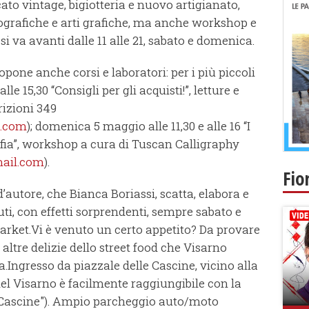
ato vintage, bigiotteria e nuovo artigianato,
scografiche e arti grafiche, ma anche workshop e
 si va avanti dalle 11 alle 21, sabato e domenica.
pone anche corsi e laboratori: per i più piccoli
e 15,30 “Consigli per gli acquisti!”, letture e
rizioni 349
l.com
); domenica 5 maggio alle 11,30 e alle 16 “I
fia”, workshop a cura di Tuscan Calligraphy
ail.com
).
Fio
’autore, che Bianca Boriassi, scatta, elabora e
i, con effetti sorprendenti, sempre sabato e
rket.Vi è venuto un certo appetito? Da provare
 altre delizie dello street food che Visarno
Ingresso da piazzale delle Cascine, vicino alla
el Visarno è facilmente raggiungibile con la
 "Cascine"). Ampio parcheggio auto/moto