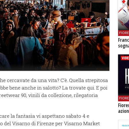
FIOR
Franc
sogna
e cercavate da una vita? C’è. Quella strepitosa
bbe bene anche in salotto? La trovate qui. E poi
treetwear 90, vinili da collezione, rilegatoria
FIOR
Fiore
azion
care la fantasia vi aspettano sabato 4 e
 del Visarno di Firenze per Visarno Market