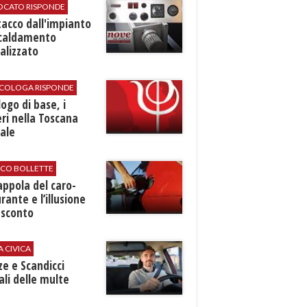
VOCATO RISPONDE
stacco dall'impianto
scaldamento
alizzato
SICOLOGA RISPONDE
logo di base, i
ri nella Toscana
ale
ICO BOLLETTE
rappola del caro-
rante e l’illusione
 sconto
A CIVICA
ze e Scandicci
ali delle multe