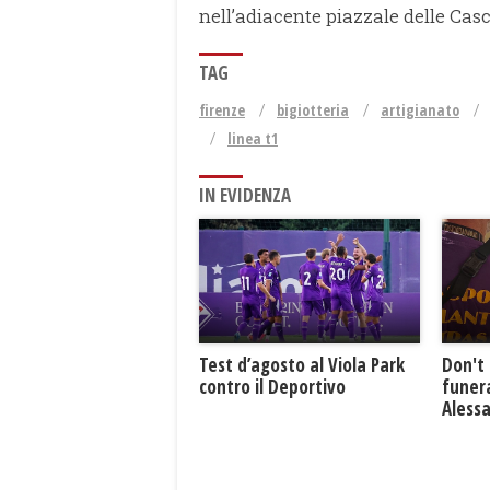
nell’adiacente piazzale delle Casc
TAG
firenze
bigiotteria
artigianato
linea t1
IN EVIDENZA
Test d’agosto al Viola Park
Don't 
contro il Deportivo
funera
Aless