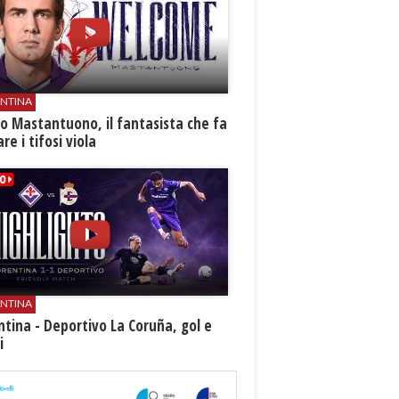
ENTINA
o Mastantuono, il fantasista che fa
re i tifosi viola
ENTINA
ntina - Deportivo La Coruña, gol e
i