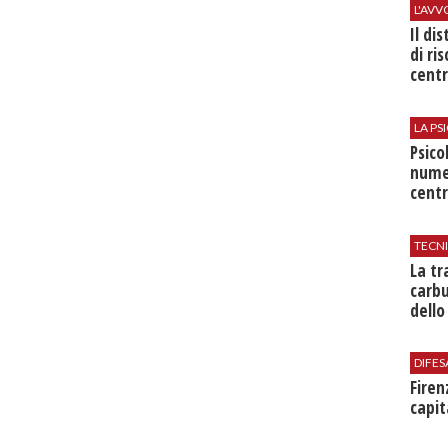
L'AV
Il di
di ri
centr
LA P
Psico
nume
centr
TECN
​La t
carbu
dello
DIFES
Firen
capit