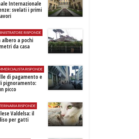
ale Internazionale
renze: svelati i primi
avori
INISTRATORE RISPONDE
 albero a pochi
metri da casa
MMERCIALISTA RISPONDE
elle di pagamento e
di pignoramento:
n picco
TERINARIA RISPONDE
ese Valdelsa: il
iso per gatti