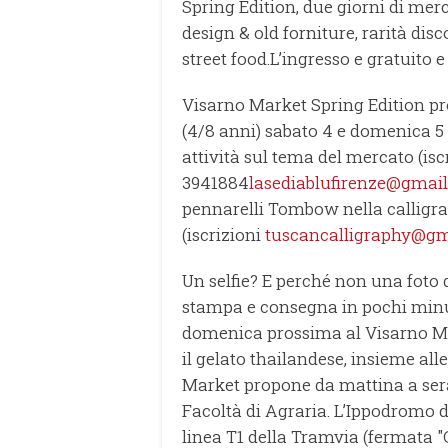
Spring Edition, due giorni di merc
design & old forniture, rarità di
street food.L’ingresso e gratuito e
Visarno Market Spring Edition pro
(4/8 anni) sabato 4 e domenica 5 all
attività sul tema del mercato (isc
3941884
lasediablufirenze@gmai
pennarelli Tombow nella calligra
(iscrizioni
tuscancalligraphy@gm
Un selfie? E perché non una foto d
stampa e consegna in pochi minut
domenica prossima al Visarno Ma
il gelato thailandese, insieme alle
Market propone da mattina a sera.
Facoltà di Agraria. L’Ippodromo d
linea T1 della Tramvia (fermata