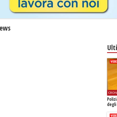
News
Ult
CRON
Poliz
degli