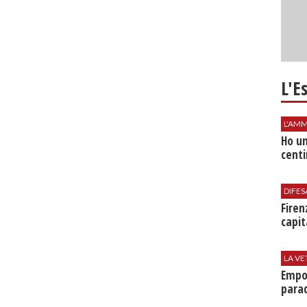
L'E
L'AMM
Ho un
centi
DIFES
Firen
capit
LA VE
Empol
parad