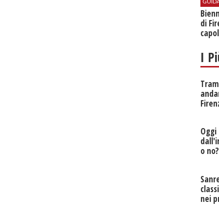
GUID
Bienn
di Fi
capol
I P
Tramv
anda
Firen
Oggi 
dall'
o no
Sanr
class
nei p