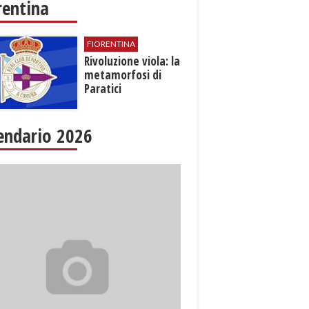
rentina
FIORENTINA
​Rivoluzione viola: la
metamorfosi di
Paratici
endario 2026