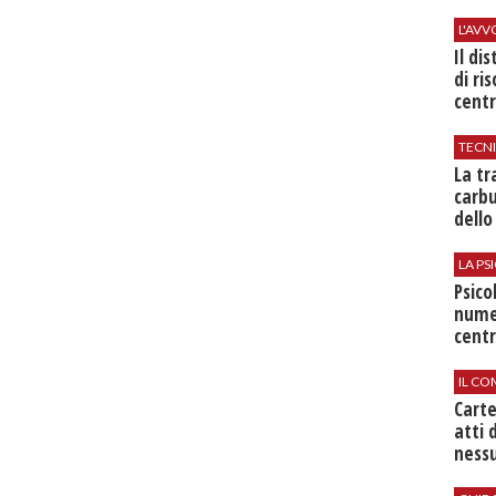
L'AV
Il di
di ri
centr
TECN
​La t
carbu
dello
LA P
Psico
nume
centr
IL CO
Cart
atti 
nessu