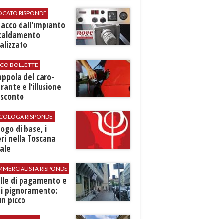
VOCATO RISPONDE
stacco dall'impianto
scaldamento
alizzato
ICO BOLLETTE
rappola del caro-
rante e l’illusione
 sconto
SICOLOGA RISPONDE
logo di base, i
ri nella Toscana
ale
MMERCIALISTA RISPONDE
elle di pagamento e
di pignoramento:
n picco