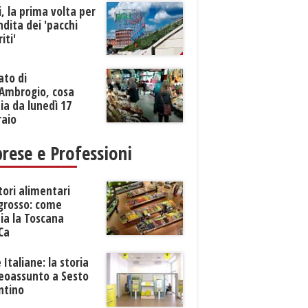
li, la prima volta per
ndita dei 'pacchi
iti'
ato di
’Ambrogio, cosa
a da lunedì 17
raio
rese e Professioni
tori alimentari
ngrosso: come
ia la Toscana
Ca
 Italiane: la storia
neoassunto a Sesto
ntino