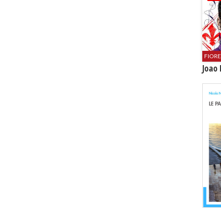
FIOR
Joao 