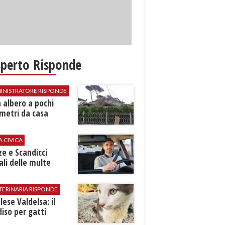
sperto Risponde
INISTRATORE RISPONDE
 albero a pochi
metri da casa
A CIVICA
ze e Scandicci
ali delle multe
TERINARIA RISPONDE
ese Valdelsa: il
iso per gatti