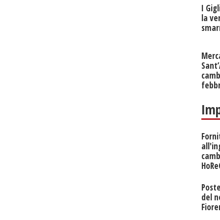
I Gig
la ve
smarr
Merc
Sant
cambi
febb
Imp
Forni
all'i
camb
HoRe
Poste
del 
Fiore