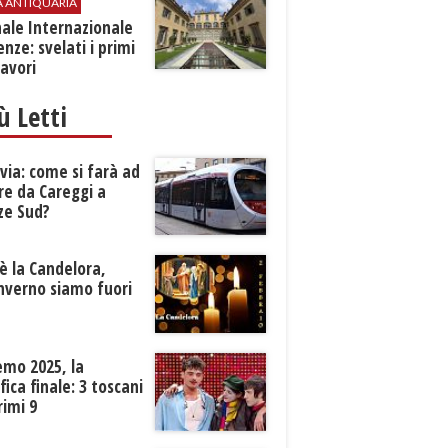
A ANTIQUARIA
ale Internazionale
renze: svelati i primi
avori
iù Letti
ia: come si farà ad
re da Careggi a
ze Sud?
è la Candelora,
inverno siamo fuori
?
emo 2025, la
ifica finale: 3 toscani
rimi 9