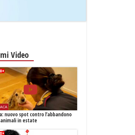
imi Video
ACA
ia: nuovo spot contro l’abbandono
 animali in estate