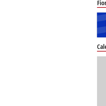
Fio
Cal