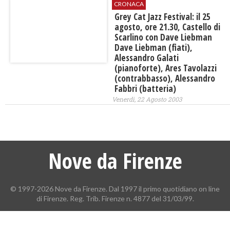
CRONACA
Grey Cat Jazz Festival: il 25
agosto, ore 21.30, Castello di
Scarlino con Dave Liebman
Dave Liebman (fiati),
Alessandro Galati
(pianoforte), Ares Tavolazzi
(contrabbasso), Alessandro
Fabbri (batteria)
Venerdì, 22 Agosto 2003
Nove da Firenze
© 1997-2026 Nove da Firenze. Dal 1997 il primo quotidiano on line
di Firenze. Reg. Trib. Firenze n. 4877 del 31/03/99.