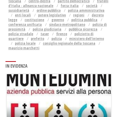
toscana
centro-destra
partito democratico
fratelli
d'italia - alleanza nazionale
forza italia
società
sussidiarietà
ordine pubblico
polizia amministrativa
enti locali
potere legislativo
regioni
decreto
legge
costituzione
governo
politica pubblica
conferenza unificata
sindaco metropolitano
polizia di
prossimità
polizia giudiziaria
pubblica sicurezza
polizia stradale
taser
firenze
poliziotto di
quartiere
prefetto
polizia
ministero dell'interno
polizia locale
consiglio regionale della toscana
maurizio marchetti
IN EVIDENZA