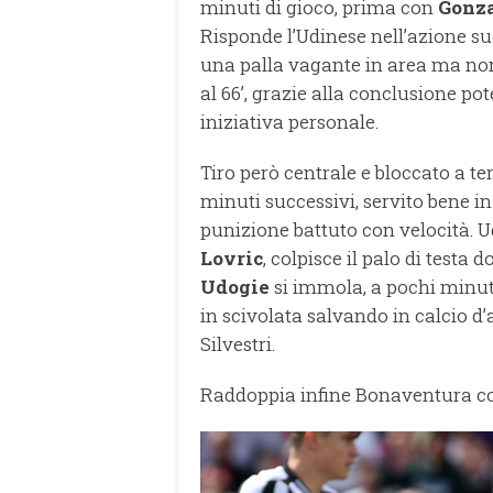
minuti di gioco, prima con
Gonz
Risponde l’Udinese nell’azione s
una palla vagante in area ma non
al 66’, grazie alla conclusione po
iniziativa personale.
Tiro però centrale e bloccato a te
minuti successivi, servito bene in
punizione battuto con velocità. U
Lovric
, colpisce il palo di testa
Udogie
si immola, a pochi minuti
in scivolata salvando in calcio d
Silvestri.
Raddoppia infine Bonaventura co