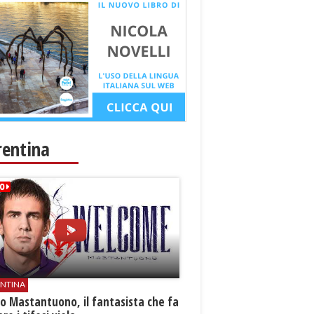
rentina
ENTINA
o Mastantuono, il fantasista che fa