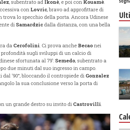
sogna
alez
, subentrato ad
Ikonè
, e poi con
Kouamè
.
uccessiva con
Lovric
, bravo ad approfittare di
Ult
 trova lo specchio della porta. Ancora Udinese
tente di
Samardzic
dalla distanza, con una bella
rra da
Cerofolini
. Ci prova anche
Becao
nei
 profondità sugli sviluppi di un calcio di
dinese sfortunata al 79’:
Semedo
, subentrato a
 dopo due minuti dal suo ingresso in campo.
 dal '90°, bloccando il contropiede di
Gonzalez
’angolo la sua conclusione verso la porta di
n un grande destro su invito di
Castrovilli
.
Cal