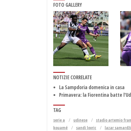
FOTO GALLERY
NOTIZIE CORRELATE
La Sampdoria domenica in casa
Primavera: la Fiorentina batte l'U
TAG
serie a
udinese
stadio artemio fra
kouamé
sandi lovric
lazar samardži