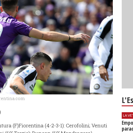
L'E
iorentina.com
)
LA VE
Empol
ntura (F)Fiorentina (4-2-3-1): Cerofolini; Venuti
parad