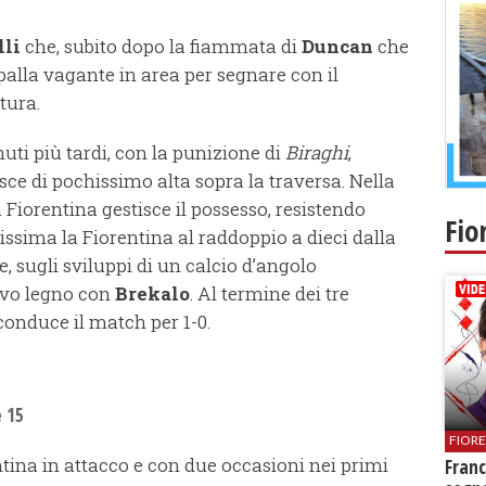
lli
che, subito dopo la fiammata di
Duncan
che
palla vagante in area per segnare con il
tura.
uti più tardi, con la punizione di
Biraghi
,
esce di pochissimo alta sopra la traversa. Nella
 Fiorentina gestisce il possesso, resistendo
Fio
issima la Fiorentina al raddoppio a dieci dalla
e, sugli sviluppi di un calcio d’angolo
ovo legno con
Brekalo
. Al termine dei tre
conduce il match per 1-0.
e 15
FIOR
tina in attacco e con due occasioni nei primi
Franc