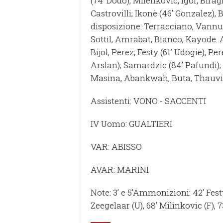
(74’ Dodo), Milenkovic, Igor, Bira
Castrovilli; Ikonè (46’ Gonzalez)
disposizione: Terracciano, Vannu
Sottil, Amrabat, Bianco, Kayode. Al
Bijol, Perez; Festy (61’ Udogie), P
Arslan); Samardzic (84’ Pafundi); 
Masina, Abankwah, Buta, Thauvin
Assistenti: VONO - SACCENTI
IV Uomo: GUALTIERI
VAR: ABISSO
AVAR: MARINI
Note: 3’ e 5’Ammonizioni: 42’ Festy 
Zeegelaar (U), 68’ Milinkovic (F), 7