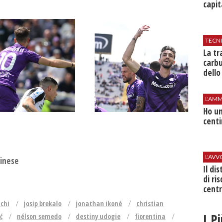
capit
TECN
​La t
carbu
dello
L'AMM
Ho un
centi
L'AV
dinese
Il di
di ri
centr
nchi
josip brekalo
jonathan ikoné
christian
I P
ć
nélson semedo
destiny udogie
fiorentina