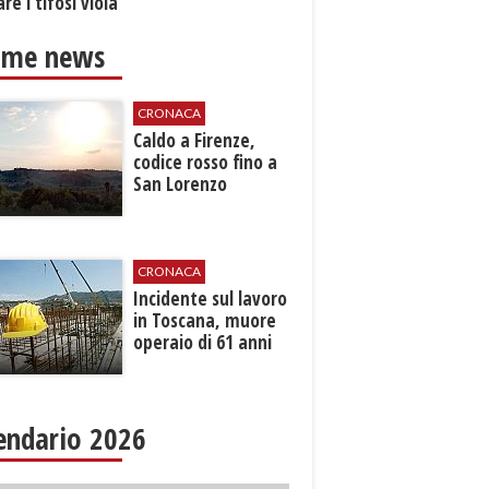
re i tifosi viola
ime news
CRONACA
Caldo a Firenze,
codice rosso fino a
San Lorenzo
CRONACA
Incidente sul lavoro
in Toscana, muore
operaio di 61 anni
endario 2026