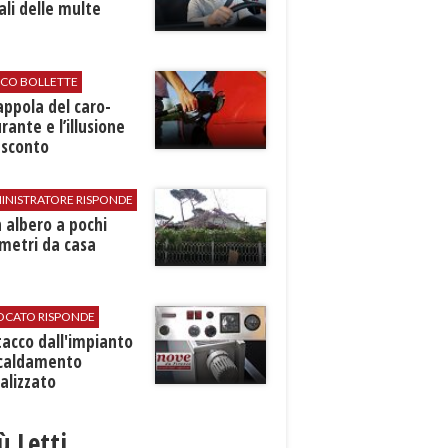
ali delle multe
ICO BOLLETTE
rappola del caro-
rante e l’illusione
 sconto
INISTRATORE RISPONDE
 albero a pochi
metri da casa
VOCATO RISPONDE
stacco dall'impianto
scaldamento
alizzato
iù Letti