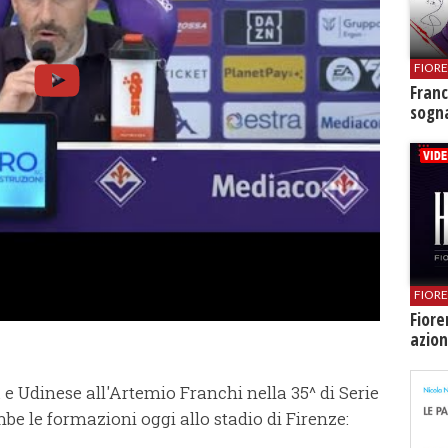
FIOR
Franc
sogna
FIOR
Fiore
azion
 e Udinese all'Artemio Franchi nella 35^ di Serie
mbe le formazioni oggi allo stadio di Firenze: