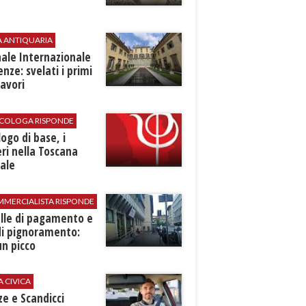
A ANTIQUARIA
ale Internazionale
renze: svelati i primi
avori
SICOLOGA RISPONDE
logo di base, i
ri nella Toscana
ale
MMERCIALISTA RISPONDE
elle di pagamento e
di pignoramento:
n picco
A CIVICA
ze e Scandicci