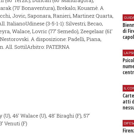
ghi (60’ Terzic); Duncan (60’ Mandragora),
, Barak (70’ Bonaventura), Brekalo; Kouamè. A
cchi, Jovic, Saponara, Ranieri, Martinez Quarta,
GUID
l. ItalianoUdinese (3-5-1-1): Silvestri; Becao,
Bienn
di Fi
ereyra, Walace, Lovric (77’ Semedo), Zeegelaar (61’
capol
Nestorovski. A disposizione: Padelli, Piana,
. All. SottilArbitro: PATERNA
LA P
Psico
nume
centr
IL CO
Cart
atti 
nessu
(U), 46’ Walace (U), 48’ Biraghi (F), 57’
3’ Venuti (F)
DIFES
Firen