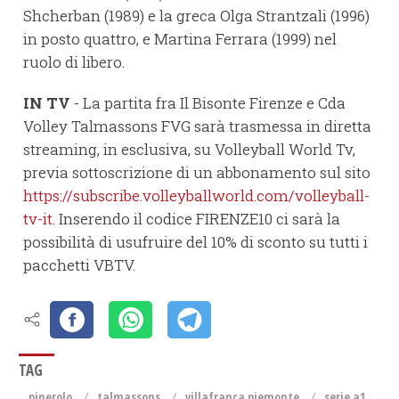
Shcherban (1989) e la greca Olga Strantzali (1996)
in posto quattro, e Martina Ferrara (1999) nel
ruolo di libero.
IN TV
- La partita fra Il Bisonte Firenze e Cda
Volley Talmassons FVG sarà trasmessa in diretta
streaming, in esclusiva, su Volleyball World Tv,
previa sottoscrizione di un abbonamento sul sito
https://subscribe.volleyballworld.com/volleyball-
tv-it
. Inserendo il codice FIRENZE10 ci sarà la
possibilità di usufruire del 10% di sconto su tutti i
pacchetti VBTV.
TAG
pinerolo
talmassons
villafranca piemonte
serie a1