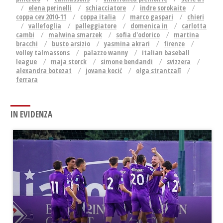
elena perinelli
schiacciatore
indre sorokaite
coppa cev 2010-11
coppa italia
marco gaspari
chieri
vallefoglia
palleggiatore
domenica in
carlotta
cambi
malwina smarzek
sofia d'odorico
martina
bracchi
busto arsizio
yasmina akrari
firenze
volley talmassons
palazzo wanny
italian baseball
league
maja storck
simone bendandi
svizzera
alexandra botezat
jovana kocić
olga strantzalī
ferrara
IN EVIDENZA