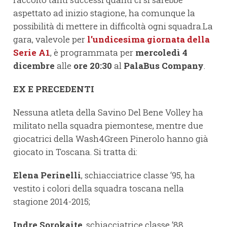
aspettato ad inizio stagione, ha comunque la
possibilità di mettere in difficoltà ogni squadra.La
gara, valevole per
l’undicesima giornata della
Serie A1
, è programmata per
mercoledì 4
dicembre
alle
ore 20:30
al
PalaBus Company
.
EX E PRECEDENTI
Nessuna atleta della Savino Del Bene Volley ha
militato nella squadra piemontese, mentre due
giocatrici della Wash4Green Pinerolo hanno già
giocato in Toscana. Si tratta di:
Elena Perinelli
, schiacciatrice classe ‘95, ha
vestito i colori della squadra toscana nella
stagione 2014-2015;
Indre Sorokaite
, schiacciatrice classe ‘88,