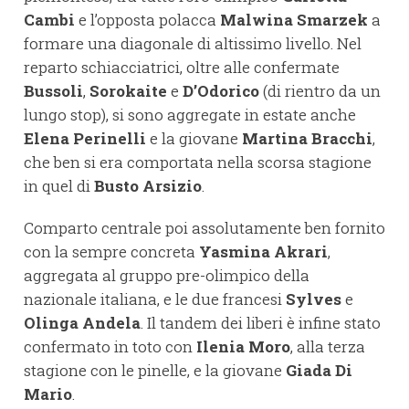
Cambi
e l’opposta polacca
Malwina Smarzek
a
formare una diagonale di altissimo livello. Nel
reparto schiacciatrici, oltre alle confermate
Bussoli
,
Sorokaite
e
D’Odorico
(di rientro da un
lungo stop), si sono aggregate in estate anche
Elena Perinelli
e la giovane
Martina Bracchi
,
che ben si era comportata nella scorsa stagione
in quel di
Busto Arsizio
.
Comparto centrale poi assolutamente ben fornito
con la sempre concreta
Yasmina Akrari
,
aggregata al gruppo pre-olimpico della
nazionale italiana, e le due francesi
Sylves
e
Olinga Andela
. Il tandem dei liberi è infine stato
confermato in toto con
Ilenia Moro
, alla terza
stagione con le pinelle, e la giovane
Giada Di
Mario
.